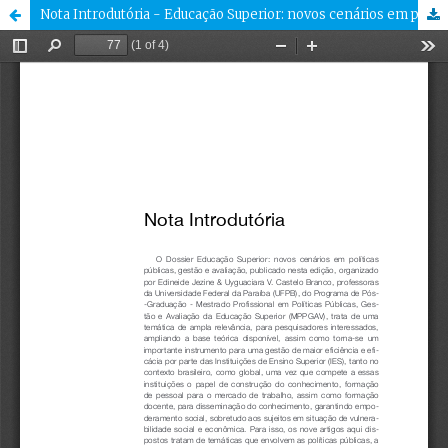
Nota Introdutória - Educação Superior: novos cenários em políticas públicas, gestão e avaliação