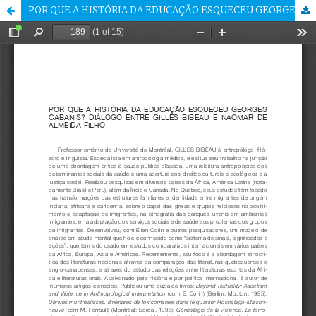
POR QUE A HISTÓRIA DA EDUCAÇÃO ESQUECEU GEORGES CABANIS? DIÁLOGO ENTRE GILLES BIBEAU E NAOMAR DE ALMEIDA-FILHO