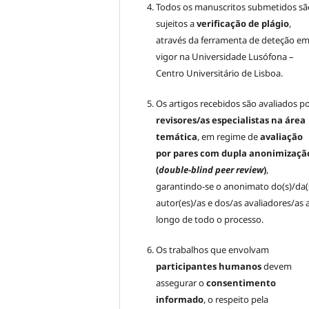
Todos os manuscritos submetidos sã
sujeitos a
verificação de plágio
,
através da ferramenta de deteção e
vigor na Universidade Lusófona –
Centro Universitário de Lisboa.
Os artigos recebidos são avaliados p
revisores/as especialistas na área
temática
, em regime de
avaliação
por pares com dupla anonimizaçã
(
double-blind peer review
)
,
garantindo-se o anonimato do(s)/da(
autor(es)/as e dos/as avaliadores/as 
longo de todo o processo.
Os trabalhos que envolvam
participantes humanos
devem
assegurar o
consentimento
informado
, o respeito pela