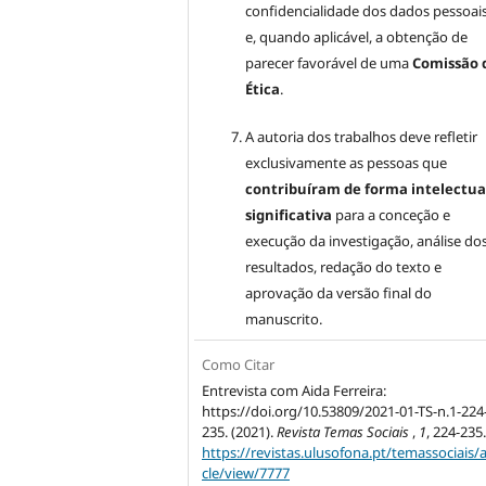
confidencialidade dos dados pessoai
e, quando aplicável, a obtenção de
parecer favorável de uma
Comissão 
Ética
.
A autoria dos trabalhos deve refletir
exclusivamente as pessoas que
contribuíram de forma intelectua
significativa
para a conceção e
execução da investigação, análise do
resultados, redação do texto e
aprovação da versão final do
manuscrito.
Como Citar
Entrevista com Aida Ferreira:
https://doi.org/10.53809/2021-01-TS-n.1-224
235. (2021).
Revista Temas Sociais
,
1
, 224-235.
https://revistas.ulusofona.pt/temassociais/a
cle/view/7777