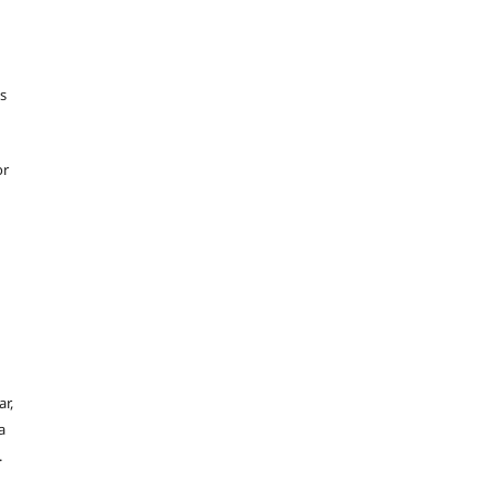
s
or
r,
a
.