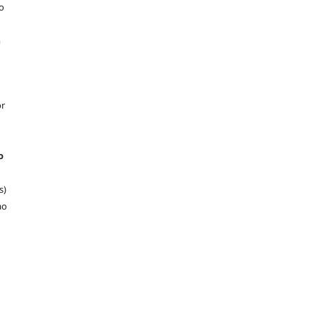
o
m
or
o
s)
ao