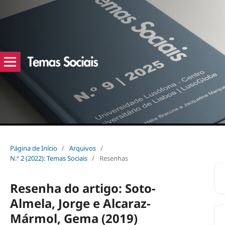
Página de Início
/
Arquivos
/
N.º 2 (2022): Temas Sociais
/
Resenhas
Resenha do artigo: Soto-
Almela, Jorge e Alcaraz-
Mármol, Gema (2019)