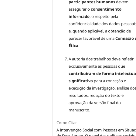
participantes humanos
devem
assegurar o
consentimento
informado
, o respeito pela
confidencialidade dos dados pessoai
e, quando aplicável, a obtenção de
parecer favorável de uma
Comissão 
Ética
.
A autoria dos trabalhos deve refletir
exclusivamente as pessoas que
contribuíram de forma intelectua
significativa
para a conceção e
execução da investigação, análise do
resultados, redação do texto e
aprovação da versão final do
manuscrito.
Como Citar
A Intervenção Social com Pessoas em Situa
de Sem-Abrigo. O papel das políticas sociais