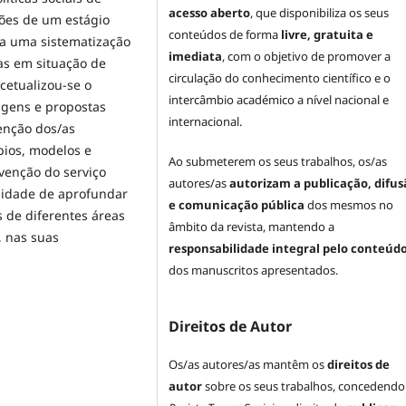
acesso aberto
, que disponibiliza os seus
exões de um estágio
conteúdos de forma
livre, gratuita e
ara uma sistematização
imediata
, com o objetivo de promover a
oas em situação de
circulação do conhecimento científico e o
ncetualizou-se o
intercâmbio académico a nível nacional e
agens e propostas
internacional.
venção dos/as
pios, modelos e
Ao submeterem os seus trabalhos, os/as
rvenção do serviço
autores/as
autorizam a publicação, difus
ssidade de aprofundar
e comunicação pública
dos mesmos no
s de diferentes áreas
âmbito da revista, mantendo a
, nas suas
responsabilidade integral pelo conteúd
dos manuscritos apresentados.
Direitos de Autor
Os/as autores/as mantêm os
direitos de
autor
sobre os seus trabalhos, concedendo