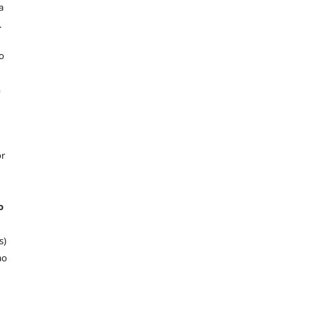
a
.
o
m
or
o
s)
ao