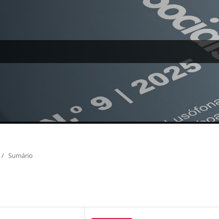
/
Sumário