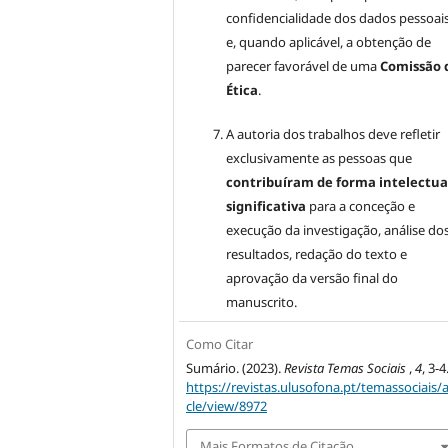
confidencialidade dos dados pessoai
e, quando aplicável, a obtenção de
parecer favorável de uma
Comissão 
Ética
.
A autoria dos trabalhos deve refletir
exclusivamente as pessoas que
contribuíram de forma intelectua
significativa
para a conceção e
execução da investigação, análise do
resultados, redação do texto e
aprovação da versão final do
manuscrito.
Como Citar
Sumário. (2023).
Revista Temas Sociais
,
4
, 3-4
https://revistas.ulusofona.pt/temassociais/a
cle/view/8972
Mais Formatos de Citação