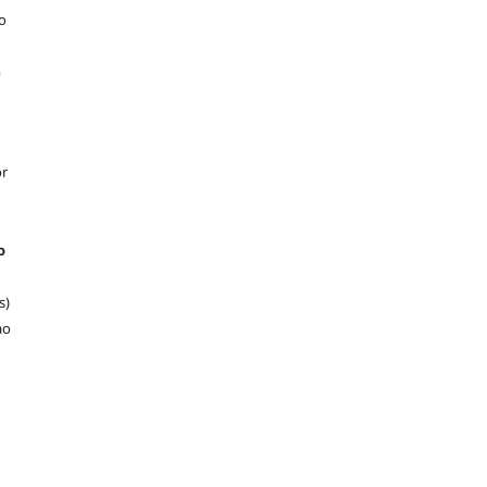
o
m
or
o
s)
ao