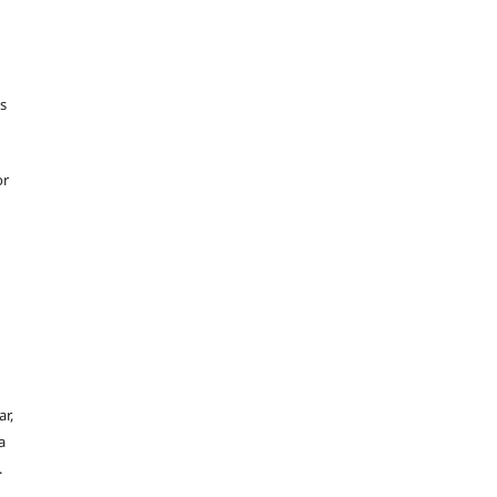
s
or
r,
a
.