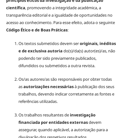
princípios éticos da investigação e da publicação
científica
, promovendo a integridade académica, a
transparência editorial e a igualdade de oportunidades no
acesso ao conhecimento. Para esse efeito, adota o seguinte
Código Ético e de Boas Práticas
:
Os textos submetidos devem ser
originais, inéditos
e de exclusiva autoria
do(s)/da(s) autor(es)/as, não
podendo ter sido previamente publicados,
difundidos ou submetidos a outra revista.
Os/as autores/as são responsáveis por obter todas
as
autorizações necessárias
à publicação dos seus
trabalhos, devendo indicar corretamente as fontes e
referências utilizadas.
Os trabalhos resultantes de
investigação
financiada por entidades externas
devem
assegurar, quando aplicável, a autorização para a
divulgação dos respetivos resultados.