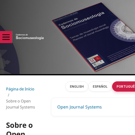
ENGLISH
ESPAÑOL
PORTUGUÊ
Página de Início
/
Sobre o Open
Open Journal Systems
Journal Systems
Sobre o
Open