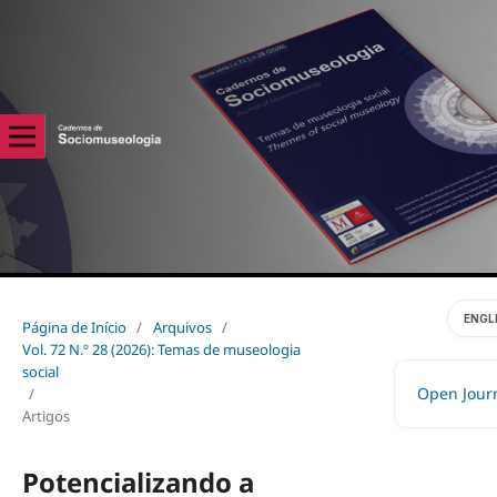
ENGL
Página de Início
/
Arquivos
/
Vol. 72 N.º 28 (2026): Temas de museologia
social
Open Jour
/
Artigos
Potencializando a