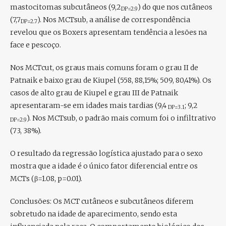
mastocitomas subcutâneos (9,2
) do que nos cutâneos
DP=2.9
(7,7
). Nos MCTsub, a análise de correspondência
DP=2.7
revelou que os Boxers apresentam tendência a lesões na
face e pescoço.
Nos MCTcut, os graus mais comuns foram o grau II de
Patnaik e baixo grau de Kiupel (558, 88,15%; 509, 80,41%). Os
casos de alto grau de Kiupel e grau III de Patnaik
apresentaram-se em idades mais tardias (9,4
; 9,2
DP=3.1
). Nos MCTsub, o padrão mais comum foi o infiltrativo
DP=2.9
(73, 38%).
O resultado da regressão logística ajustado para o sexo
mostra que a idade é o único fator diferencial entre os
MCTs (β=1.08, p=0.01).
Conclusões:
Os MCT cutâneos e subcutâneos diferem
sobretudo na idade de aparecimento, sendo esta