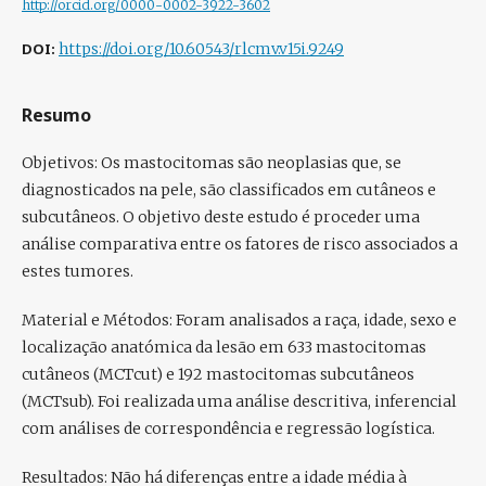
http://orcid.org/0000-0002-3922-3602
DOI:
https://doi.org/10.60543/rlcmv.v15i.9249
Resumo
Objetivos:
Os mastocitomas são neoplasias que, se
diagnosticados na pele, são classificados em cutâneos e
subcutâneos. O objetivo deste estudo é proceder uma
análise comparativa entre os fatores de risco associados a
estes tumores.
Material e Métodos:
Foram analisados a raça, idade, sexo e
localização anatómica da lesão em 633 mastocitomas
cutâneos (MCTcut) e 192 mastocitomas subcutâneos
(MCTsub). Foi realizada uma análise descritiva, inferencial
com análises de correspondência e regressão logística.
Resultados:
Não há diferenças entre a idade média à