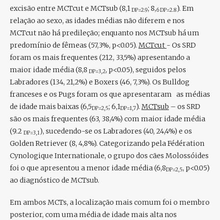
excisão entre MCTcut e MCTsub (8,1
; 8,
). Em
DP=2.9
6 DP=2.8
relação ao sexo, as idades médias não diferem e nos
MCTcut não há predileção; enquanto nos MCTsub há um
predomínio de fêmeas (57,3%, p<0.05).
MCTcut
- Os SRD
foram os mais frequentes (212, 33,5%) apresentando a
maior idade média (8,8
, p<0.05), seguidos pelos
DP=3,2
Labradores (134, 21,2%) e Boxers (46, 7,3%). Os Bulldog
franceses e os Pugs foram os que apresentaram as médias
de idade mais baixas (6,5
; 6,1
).
MCTsub
– os SRD
DP=2,5
DP=1,7
são os mais frequentes (63, 38,4%) com maior idade média
(9.2
), sucedendo-se os Labradores (40, 24,4%) e os
DP=3,1
Golden Retriever (8, 4,8%). Categorizando pela Fédération
Cynologique Internationale, o grupo dos cães Molossóides
foi o que apresentou a menor idade média (6,8
, p<0.05)
DP=2,5
ao diagnóstico de MCTsub.
Em ambos MCTs, a localização mais comum foi o membro
posterior, com uma média de idade mais alta nos