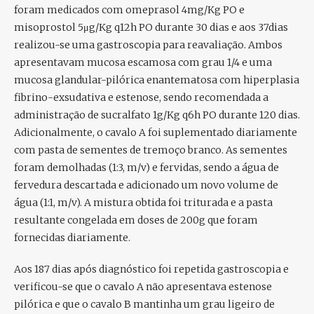
foram medicados com omeprasol 4mg/Kg PO e
misoprostol 5μg/Kg q12h PO durante 30 dias e aos 37dias
realizou-se uma gastroscopia para reavaliação. Ambos
apresentavam mucosa escamosa com grau 1/4 e uma
mucosa glandular-pilórica enantematosa com hiperplasia
fibrino-exsudativa e estenose, sendo recomendada a
administração de sucralfato 1g/Kg q6h PO durante 120 dias.
Adicionalmente, o cavalo A foi suplementado diariamente
com pasta de sementes de tremoço branco. As sementes
foram demolhadas (1:3, m/v) e fervidas, sendo a água de
fervedura descartada e adicionado um novo volume de
água (1:1, m/v). A mistura obtida foi triturada e a pasta
resultante congelada em doses de 200g que foram
fornecidas diariamente.
Aos 187 dias após diagnóstico foi repetida gastroscopia e
verificou-se que o cavalo A não apresentava estenose
pilórica e que o cavalo B mantinha um grau ligeiro de