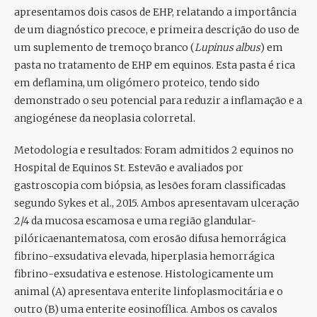
apresentamos dois casos de EHP, relatando a importância
de um diagnóstico precoce, e primeira descrição do uso de
um suplemento de tremoço branco (
Lupinus albus
) em
pasta no tratamento de EHP em equinos. Esta pasta é rica
em deflamina, um oligómero proteico, tendo sido
demonstrado o seu potencial para reduzir a inflamação e a
angiogénese da neoplasia colorretal.
Metodologia e resultados:
Foram admitidos 2 equinos no
Hospital de Equinos St. Estevão e avaliados por
gastroscopia com biópsia, as lesões foram classificadas
segundo Sykes et al., 2015. Ambos apresentavam ulceração
2/4 da mucosa escamosa e uma região glandular-
pilóricaenantematosa, com erosão difusa hemorrágica
fibrino-exsudativa elevada, hiperplasia hemorrágica
fibrino-exsudativa e estenose. Histologicamente um
animal (A) apresentava enterite linfoplasmocitária e o
outro (B) uma enterite eosinofílica. Ambos os cavalos