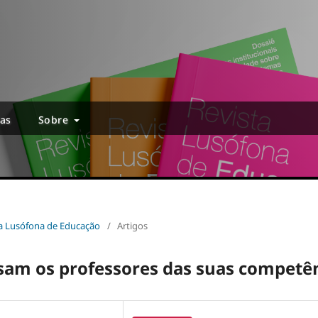
ias
Sobre
sta Lusófona de Educação
/
Artigos
nsam os professores das suas competê