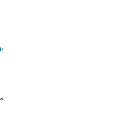
de
os