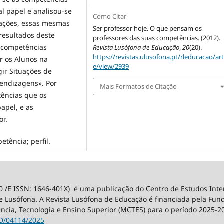
l papel e analisou-se
Como Citar
ações, essas mesmas
Ser professor hoje. O que pensam os
resultados deste
professores das suas competências. (2012).
s competências
Revista Lusófona de Educação
,
20
(20).
https://revistas.ulusofona.pt/rleducacao/art
r os Alunos na
e/view/2939
ir Situações de
endizagens». Por
Mais Formatos de Citação
tências que os
apel, e as
or.
etência; perfil.
0 /E ISSN: 1646-401X) é uma publicação do Centro de Estudos Int
 Lusófona. A Revista Lusófona de Educação é financiada pela Fundaç
ência, Tecnologia e Ensino Superior (MCTES) para o período 2025-2
D/04114/2025