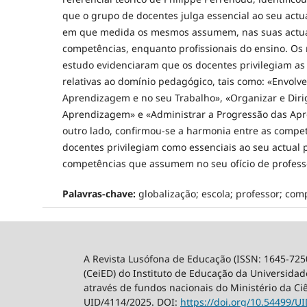
que o grupo de docentes julga essencial ao seu actua
em que medida os mesmos assumem, nas suas actu
competências, enquanto profissionais do ensino. Os 
estudo evidenciaram que os docentes privilegiam a
relativas ao domínio pedagógico, tais como: «Envolve
Aprendizagem e no seu Trabalho», «Organizar e Dirig
Aprendizagem» e «Administrar a Progressão das Apr
outro lado, confirmou-se a harmonia entre as compe
docentes privilegiam como essenciais ao seu actual p
competências que assumem no seu ofício de profess
Palavras-chave:
globalização; escola; professor; comp
A Revista Lusófona de Educação (ISSN: 1645-725
(CeiED) do Instituto de Educação da Universidade
através de fundos nacionais do Ministério da Ci
UID/4114/2025. DOI:
https://doi.org/10.54499/
UI