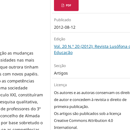
PDF
Publicado
2012-08-12
Edição
Vol. 20 N.º 20 (2012): Revista Lusófona 
Educação
ação as mudanças
ssidades nas mais
Secção
 que outrora tinham
Artigos
s com novos papéis.
o as competências
Licença
numa sociedade
Os autores e as autoras conservam os direit
culo XXI, constituíram
de autor e concedem à revista o direito de
esquisa qualitativa,
primeira publicação.
de professores do 3º
Os artigos são publicados sob a licença
o concelho de Almada
Creative Commons Attribution 4.0
o por base sobretudo o
International
.
ou-se as competências