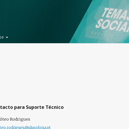
re
tacto para Suporte Técnico
óteo Rodrigues
teo.rodrigues@ulusofona.pt