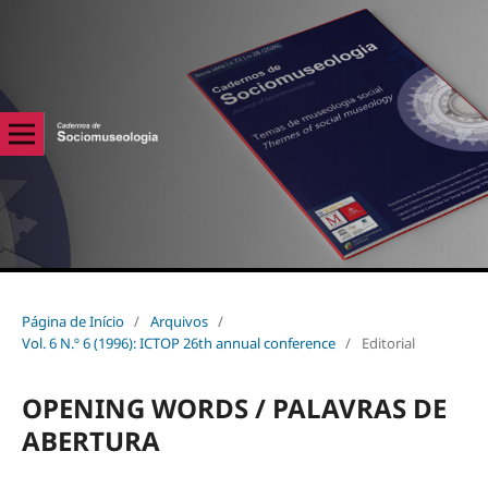
Página de Início
/
Arquivos
/
Vol. 6 N.º 6 (1996): ICTOP 26th annual conference
/
Editorial
OPENING WORDS / PALAVRAS DE
ABERTURA