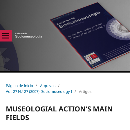
Página de Início
/
Arquivos
/
Vol. 27 N.º 27 (2007): Sociomuseology I
/
Artigos
MUSEOLOGIAL ACTION’S MAIN
FIELDS