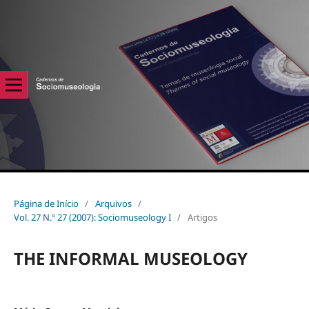
Página de Início
/
Arquivos
/
Vol. 27 N.º 27 (2007): Sociomuseology I
/
Artigos
THE INFORMAL MUSEOLOGY