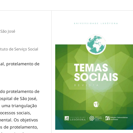
 São José
uto de Serviço Social
cial, protelamento de
o do protelamento de
spital de São José,
da uma triangulação
ocessos sociais,
mental. Os objetivos
os de protelamento,