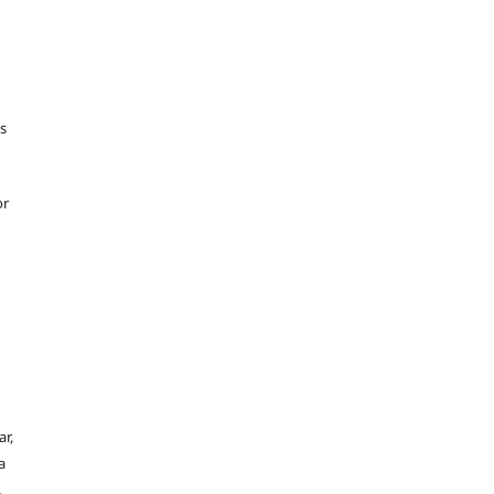
s
or
r,
a
.