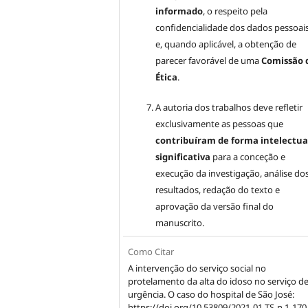
informado
, o respeito pela
confidencialidade dos dados pessoai
e, quando aplicável, a obtenção de
parecer favorável de uma
Comissão 
Ética
.
A autoria dos trabalhos deve refletir
exclusivamente as pessoas que
contribuíram de forma intelectua
significativa
para a conceção e
execução da investigação, análise do
resultados, redação do texto e
aprovação da versão final do
manuscrito.
Como Citar
A intervenção do serviço social no
protelamento da alta do idoso no serviço d
urgência. O caso do hospital de São José:
https://doi.org/10.53809/2021-01-TS-n.1-170