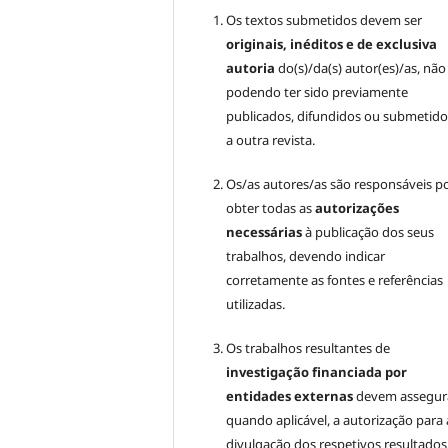
Os textos submetidos devem ser
originais, inéditos e de exclusiva
autoria
do(s)/da(s) autor(es)/as, não
podendo ter sido previamente
publicados, difundidos ou submetido
a outra revista.
Os/as autores/as são responsáveis p
obter todas as
autorizações
necessárias
à publicação dos seus
trabalhos, devendo indicar
corretamente as fontes e referências
utilizadas.
Os trabalhos resultantes de
investigação financiada por
entidades externas
devem assegura
quando aplicável, a autorização para 
divulgação dos respetivos resultados