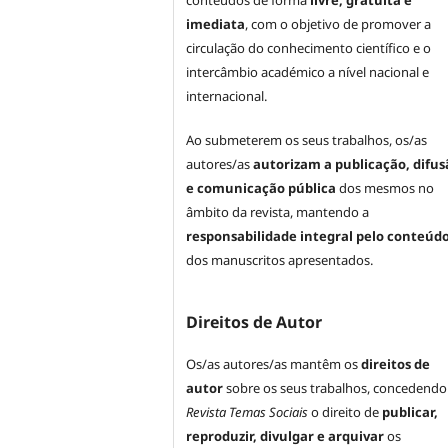
conteúdos de forma
livre, gratuita e
imediata
, com o objetivo de promover a
circulação do conhecimento científico e o
intercâmbio académico a nível nacional e
internacional.
Ao submeterem os seus trabalhos, os/as
autores/as
autorizam a publicação, difus
e comunicação pública
dos mesmos no
âmbito da revista, mantendo a
responsabilidade integral pelo conteúd
dos manuscritos apresentados.
Direitos de Autor
Os/as autores/as mantêm os
direitos de
autor
sobre os seus trabalhos, concedendo
Revista Temas Sociais
o direito de
publicar,
reproduzir, divulgar e arquivar
os