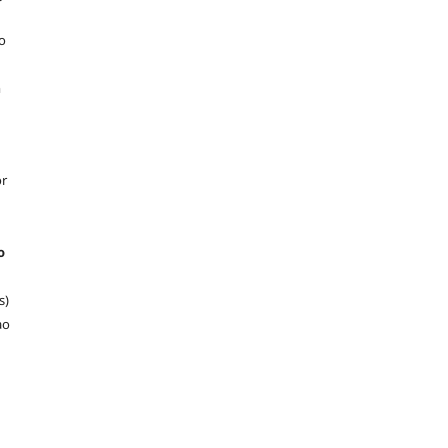
o
m
or
o
s)
ao