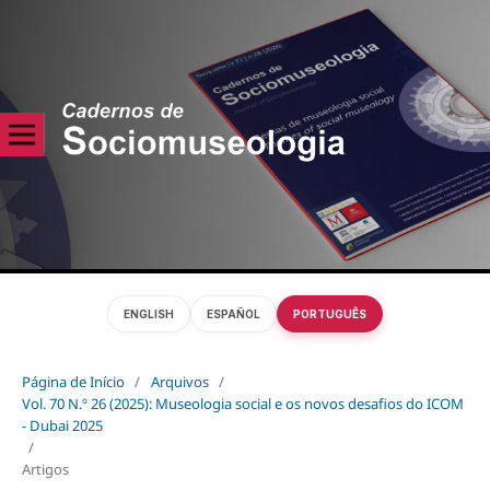
ENGLISH
ESPAÑOL
PORTUGUÊS
Página de Início
/
Arquivos
/
Vol. 70 N.º 26 (2025): Museologia social e os novos desafios do ICOM
- Dubai 2025
/
Artigos