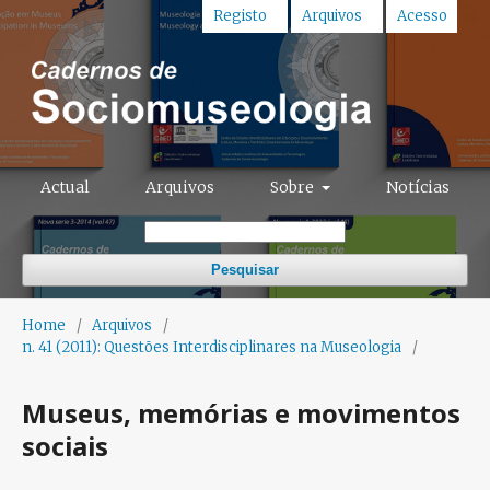
Registo
Arquivos
Acesso
Actual
Arquivos
Sobre
Notícias
Pesquisar
Home
/
Arquivos
/
n. 41 (2011): Questões Interdisciplinares na Museologia
/
Museus, memórias e movimentos
sociais