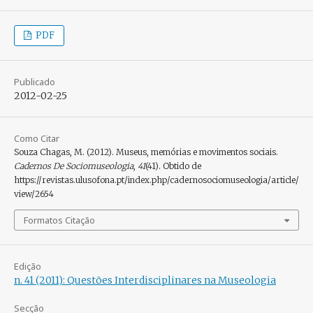
PDF
Publicado
2012-02-25
Como Citar
Souza Chagas, M. (2012). Museus, memórias e movimentos sociais.
Cadernos De Sociomuseologia
,
41
(41). Obtido de
https://revistas.ulusofona.pt/index.php/cadernosociomuseologia/article/
view/2654
Formatos Citação
Edição
n. 41 (2011): Questões Interdisciplinares na Museologia
Secção