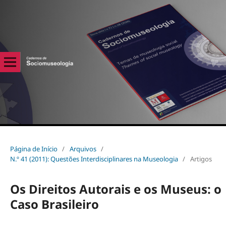
Página de Início
/
Arquivos
/
N.º 41 (2011): Questões Interdisciplinares na Museologia
/
Artigos
Os Direitos Autorais e os Museus: o
Caso Brasileiro