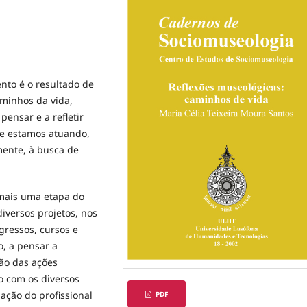
nto é o resultado de
minhos da vida,
pensar e a refletir
ue estamos atuando,
ente, à busca de
 mais uma etapa do
iversos projetos, nos
gressos, cursos e
, a pensar a
ção das ações
o com os diversos
ção do profissional
PDF