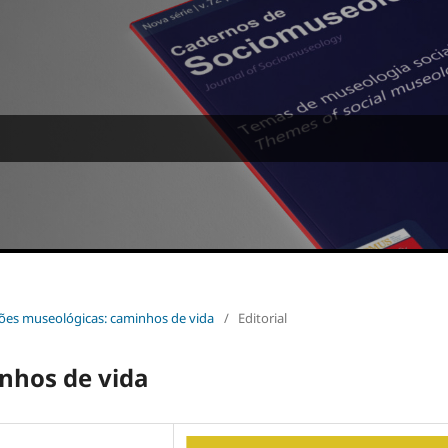
exões museológicas: caminhos de vida
/
Editorial
nhos de vida