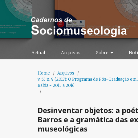
Actual
Arquivos
Sobre
Notí
Home
/
Arquivos
/
v. 53 n. 9 (2017): O Programa de Pós-Graduação em
Bahia - 2013 a 2016
/
Desinventar objetos: a poé
Barros e a gramática das e
museológicas