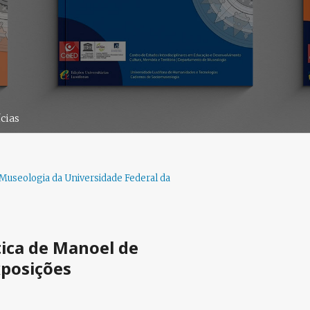
cias
 Museologia da Universidade Federal da
tica de Manoel de
xposições