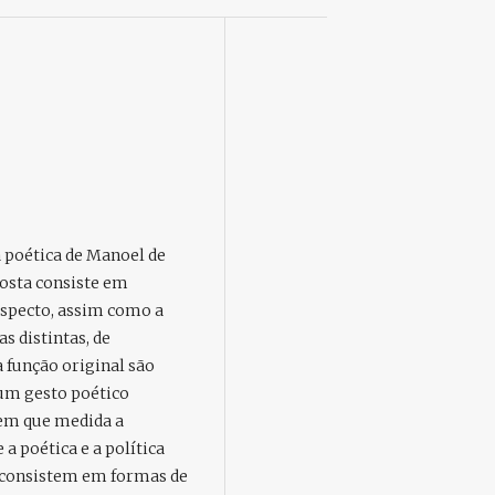
 poética de Manoel de
oposta consiste em
 aspecto, assim como a
s distintas, de
a função original são
 um gesto poético
r em que medida a
a poética e a política
consistem em formas de