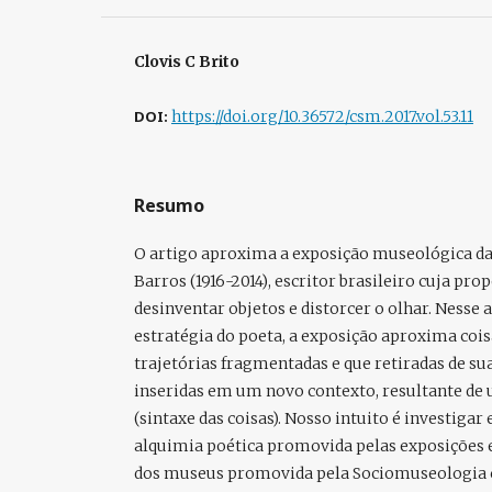
Clovis C Brito
DOI:
https://doi.org/10.36572/csm.2017.vol.53.11
Resumo
O artigo aproxima a exposição museológica da
Barros (1916-2014), escritor brasileiro cuja pr
desinventar objetos e distorcer o olhar. Nesse
estratégia do poeta, a exposição aproxima coisa
trajetórias fragmentadas e que retiradas de su
inseridas em um novo contexto, resultante de
(sintaxe das coisas). Nosso intuito é investiga
alquimia poética promovida pelas exposições e 
dos museus promovida pela Sociomuseologia 