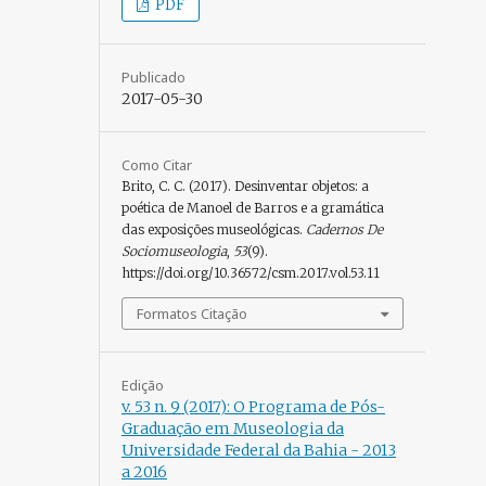
PDF
Publicado
2017-05-30
Como Citar
Brito, C. C. (2017). Desinventar objetos: a
poética de Manoel de Barros e a gramática
das exposições museológicas.
Cadernos De
Sociomuseologia
,
53
(9).
https://doi.org/10.36572/csm.2017.vol.53.11
Formatos Citação
Edição
v. 53 n. 9 (2017): O Programa de Pós-
Graduação em Museologia da
Universidade Federal da Bahia - 2013
a 2016