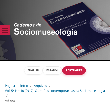
ENGLISH
ESPAÑOL
PORTUGUÊS
Página de Início
/
Arquivos
/
Vol. 54 N.º 10 (2017): Questões contemporâneas da Sociomuseologia
/
Artigos