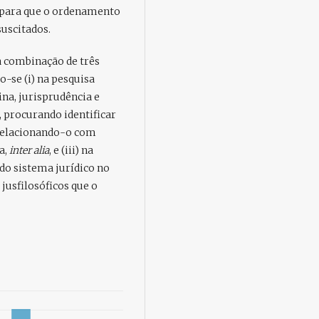
s para que o ordenamento
suscitados.
a combinação de três
-se (i) na pesquisa
na, jurisprudência e
a, procurando identificar
o relacionando-o com
a,
inter alia
, e (iii) na
do sistema jurídico no
 jusfilosóficos que o