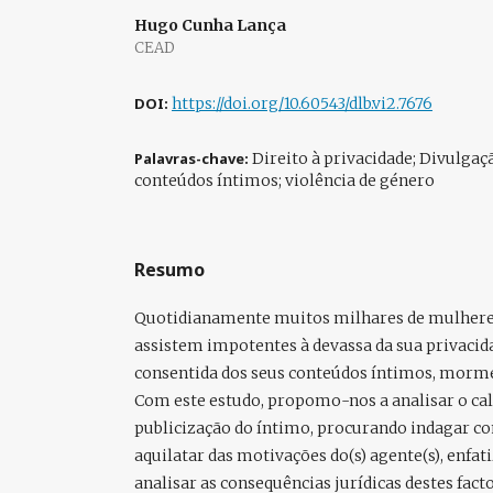
Hugo Cunha Lança
CEAD
DOI:
https://doi.org/10.60543/dlb.vi2.7676
Palavras-chave:
Direito à privacidade; Divulgaç
conteúdos íntimos; violência de género
Resumo
Quotidianamente muitos milhares de mulhere
assistem impotentes à devassa da sua privacid
consentida dos seus conteúdos íntimos, mormen
Com este estudo, propomo-nos a analisar o ca
publicização do íntimo, procurando indagar co
aquilatar das motivações do(s) agente(s), enfat
analisar as consequências jurídicas destes facto