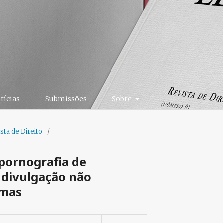
tícias
Submissões
Sobre
sta de Direito
/
 pornografia de
a divulgação não
imas