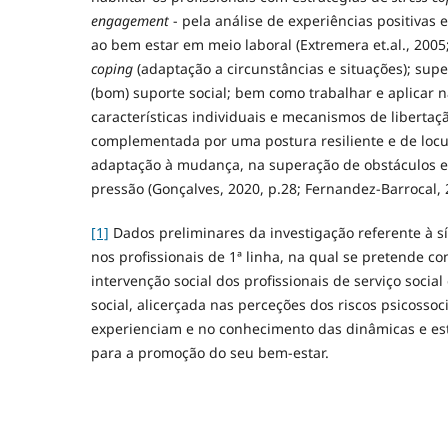
engagement
- pela análise de experiências positivas 
ao bem estar em meio laboral (Extremera et.al., 2005
coping
(adaptação a circunstâncias e situações); sup
(bom) suporte social; bem como trabalhar e aplicar n
características individuais e mecanismos de libertação
complementada por uma postura resiliente e de locu
adaptação à mudança, na superação de obstáculos e 
pressão (Gonçalves, 2020, p.28; Fernandez-Barrocal, 
[1]
Dados preliminares da investigação referente à 
nos profissionais de 1ª linha, na qual se pretende c
intervenção social dos profissionais de serviço socia
social, alicerçada nas perceções dos riscos psicossoc
experienciam e no conhecimento das dinâmicas e est
para a promoção do seu bem-estar.