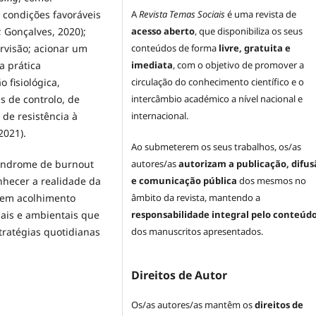
e condições favoráveis
A
Revista Temas Sociais
é uma revista de
; Gonçalves, 2020);
acesso aberto
, que disponibiliza os seus
ervisão; acionar um
conteúdos de forma
livre, gratuita e
a prática
imediata
, com o objetivo de promover a
 fisiológica,
circulação do conhecimento científico e o
s de controlo, de
intercâmbio académico a nível nacional e
de resistência à
internacional.
2021).
Ao submeterem os seus trabalhos, os/as
síndrome de burnout
autores/as
autorizam a publicação, difus
onhecer a realidade da
e comunicação pública
dos mesmos no
l em acolhimento
âmbito da revista, mantendo a
iais e ambientais que
responsabilidade integral pelo conteúd
ratégias quotidianas
dos manuscritos apresentados.
Direitos de Autor
Os/as autores/as mantêm os
direitos de