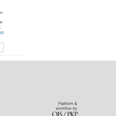
es
41
.
rti