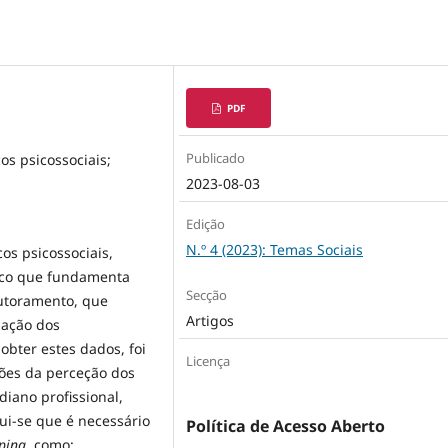
PDF
Publicado
cos psicossociais;
2023-08-03
Edição
N.º 4 (2023): Temas Sociais
os psicossociais,
rico que fundamenta
Secção
outoramento, que
Artigos
 ação dos
 obter estes dados, foi
Licença
ões da perceção dos
diano profissional,
lui-se que é necessário
Política de Acesso Aberto
oping
, como: