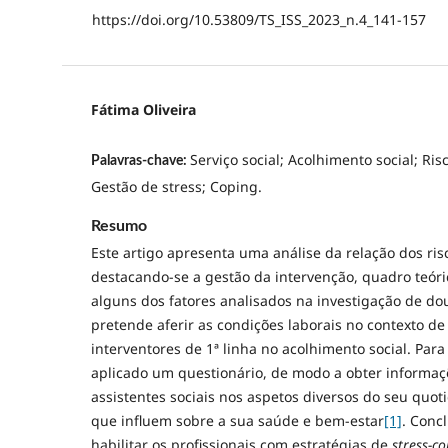
https://doi.org/10.53809/TS_ISS_2023_n.4_141-157
Fátima Oliveira
Serviço social; Acolhimento social; Ris
Palavras-chave:
Gestão de stress; Coping.
Resumo
Este artigo apresenta uma análise da relação dos risc
destacando-se a gestão da intervenção, quadro teó
alguns dos fatores analisados na investigação de d
pretende aferir as condições laborais no contexto de
interventores de 1ª linha no acolhimento social. Para
aplicado um questionário, de modo a obter informaç
assistentes sociais nos aspetos diversos do seu quoti
que influem sobre a sua saúde e bem-estar
[1]
. Conc
habilitar os profissionais com estratégias de
stress-c