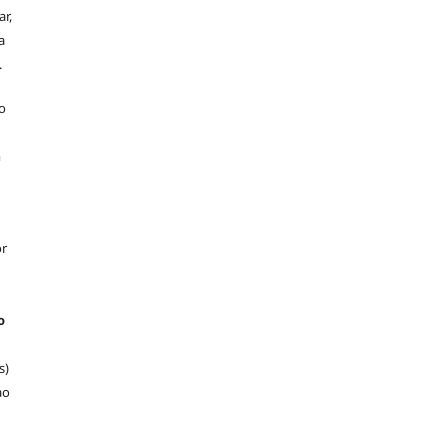
r,
a
.
o
m
or
o
s)
ao