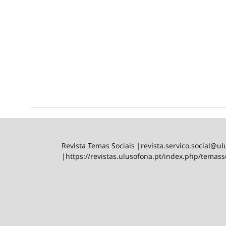
Revista Temas Sociais |revista.servico.social@u
|https://revistas.ulusofona.pt/index.php/temass