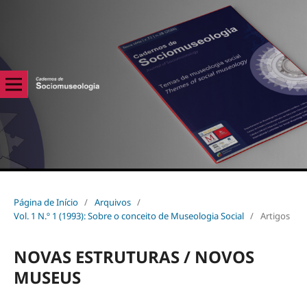
Página de Início
/
Arquivos
/
Vol. 1 N.º 1 (1993): Sobre o conceito de Museologia Social
/
Artigos
NOVAS ESTRUTURAS / NOVOS
MUSEUS