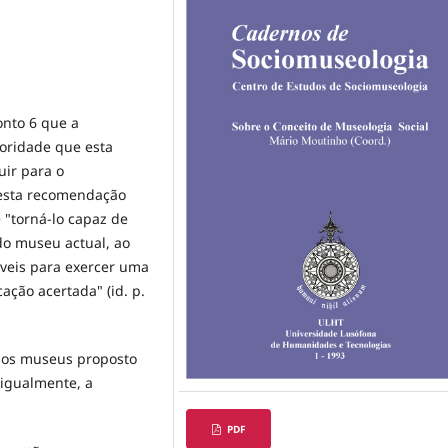
onto 6 que a
ioridade que esta
uir para o
 esta recomendação
 "torná-lo capaz de
do museu actual, ao
veis para exercer uma
ação acertada" (id. p.
 dos museus proposto
 igualmente, a
PDF