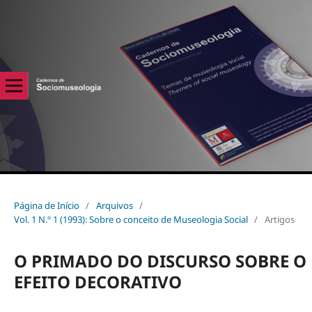
Página de Início
/
Arquivos
/
Vol. 1 N.º 1 (1993): Sobre o conceito de Museologia Social
/
Artigos
O PRIMADO DO DISCURSO SOBRE O
EFEITO DECORATIVO