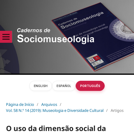
ENGLISH
ESPAÑOL
PORTUGUÊS
Página de Início
/
Arquivos
/
Vol. 58 N.º 14 (2019): Museologia e Diversidade Cultural
/
Artigos
O uso da dimensão social da