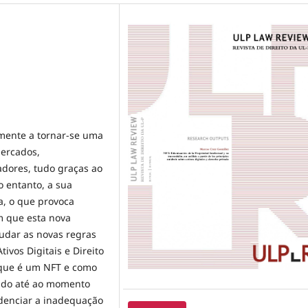
mente a tornar-se uma
ercados,
adores, tudo graças ao
 entanto, a sua
a, o que provoca
om que esta nova
tudar as novas regras
ivos Digitais e Direito
 que é um NFT e como
guido até ao momento
idenciar a inadequação