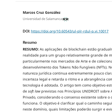
Marcos Cruz González
Universidad de Salamanca
https://doi.org/10.60543/ul-plr-rdul-p.vi.10017
DOI:
Resumo
RESUMO:
As aplicações de blockchain estão gradual
realidade para um grupo relativamente grande de m
particularmente nos mercados de Arte e de colecion
desenvolvimento dos Tokens Não Fungíveis (NFTs). No
natureza jurídica continua extremamente pouco clar
incerteza legal e retarda o ritmo e a abrangência c
tecnologia é adotada. O artigo tem como objetivo es
de
soft law
previstas nos Princípios UNIDROIT sobre At
Privado, considerando o consenso existente sobre o
funciona. O objetivo é clarificar qual o caminho se
neste domínio, quais limitações poderão surgir e ev