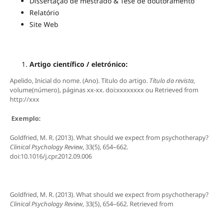
Dissertação de mestrado & Tese de doutoramento
Relatório
Site Web
Artigo científico / eletrónico:
Apelido, Inicial do nome. (Ano). Título do artigo.
Título da revista
,
volume(número), páginas xx-xx. doi:xxxxxxxx ou Retrieved from
http://xxx
Exemplo:
Goldfried, M. R. (2013). What should we expect from psychotherapy?
Clinical Psychology Review
, 33(5), 654–662.
doi:10.1016/j.cpr.2012.09.006
Goldfried, M. R. (2013). What should we expect from psychotherapy?
Clinical
Psychology Review
, 33(5), 654–662. Retrieved from