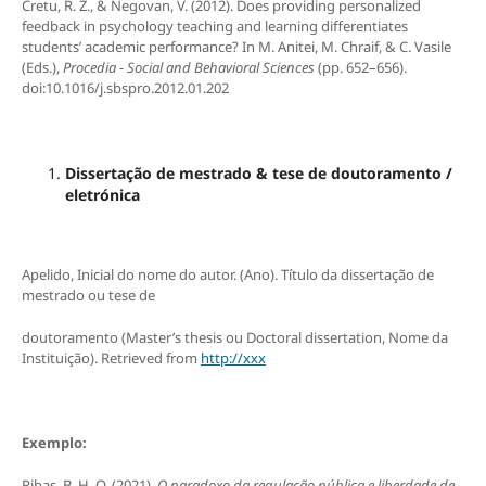
Cretu, R. Z., & Negovan, V. (2012). Does providing personalized
feedback in psychology teaching and learning differentiates
students’ academic performance? In M. Anitei, M. Chraif, & C. Vasile
(Eds.),
Procedia - Social and Behavioral Sciences
(pp. 652–656).
doi:10.1016/j.sbspro.2012.01.202
Dissertação de mestrado & tese de doutoramento /
eletrónica
Apelido, Inicial do nome do autor. (Ano). Título da dissertação de
mestrado ou tese de
doutoramento (Master’s thesis ou Doctoral dissertation, Nome da
Instituição). Retrieved from
http://xxx
Exemplo:
Ribas, B. H. O. (2021).
O paradoxo da regulação pública e liberdade de