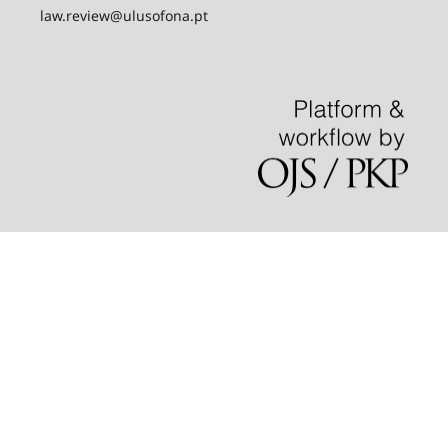
law.review@ulusofona.pt