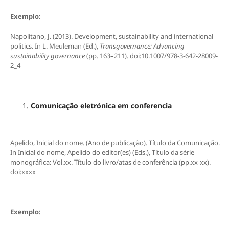
Exemplo:
Napolitano, J. (2013). Development, sustainability and international
politics. In L. Meuleman (Ed.),
Transgovernance: Advancing
sustainability governance
(pp. 163–211). doi:10.1007/978-3-642-28009-
2_4
Comunicação eletrónica em conferencia
Apelido, Inicial do nome. (Ano de publicação). Título da Comunicação.
In Inicial do nome, Apelido do editor(es) (Eds.), Título da série
monográfica: Vol.xx. Título do livro/atas de conferência (pp.xx-xx).
doi:xxxx
Exemplo: