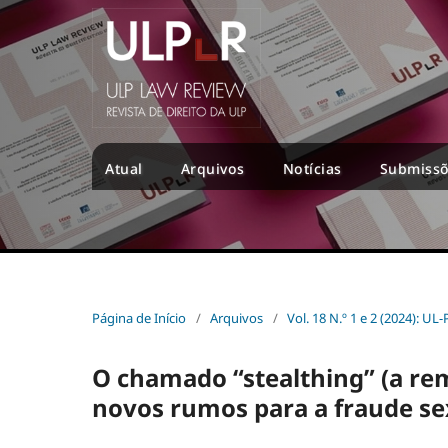
Atual
Arquivos
Notícias
Submiss
Página de Início
/
Arquivos
/
Vol. 18 N.º 1 e 2 (2024): U
O chamado “stealthing” (a re
novos rumos para a fraude se