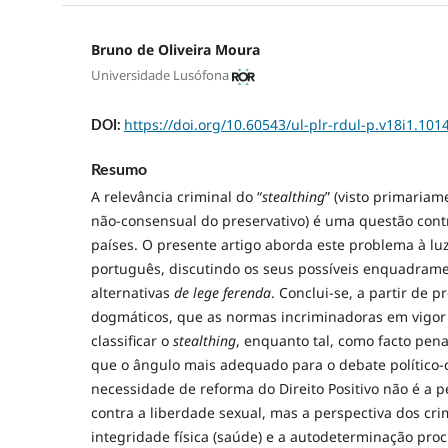
Bruno de Oliveira Moura
Universidade Lusófona
https://doi.org/10.60543/ul-plr-rdul-p.v18i1.101
DOI:
Resumo
A relevância criminal do “
stealthing
” (visto primaria
não-consensual do preservativo) é uma questão cont
países. O presente artigo aborda este problema à luz
português, discutindo os seus possíveis enquadram
alternativas
de lege ferenda
. Conclui-se, a partir de p
dogmáticos, que as normas incriminadoras em vigo
classificar o
stealthing
, enquanto tal, como facto pen
que o ângulo mais adequado para o debate político-c
necessidade de reforma do Direito Positivo não é a p
contra a liberdade sexual, mas a perspectiva dos cri
integridade física (saúde) e a autodeterminação procr