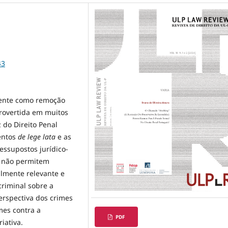
43
mente como remoção
rovertida em muitos
 do Direito Penal
entos
de lege lata
e as
ressupostos jurídico-
r não permitem
almente relevante e
riminal sobre a
erspectiva dos crimes
mes contra a
PDF
iativa.