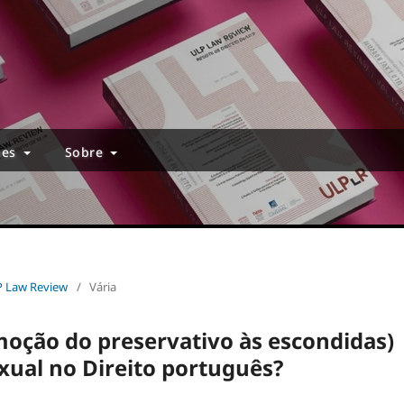
ões
Sobre
L-P Law Review
/
Vária
moção do preservativo às escondidas)
xual no Direito português?