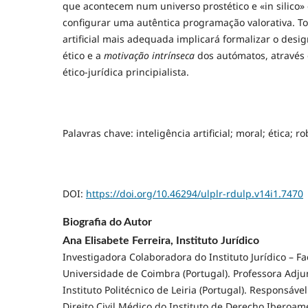
que acontecem num universo prostético e «in silico»
configurar uma autêntica programação valorativa. To
artificial mais adequada implicará formalizar o des
ético e a
motivação intrínseca
dos autómatos, através
ético-jurídica principialista.
Palavras chave: inteligência artificial; moral; ética; ro
DOI:
https://doi.org/10.46294/ulplr-rdulp.v14i1.7470
Biografia do Autor
Ana Elisabete Ferreira, Instituto Jurídico
Investigadora Colaboradora do Instituto Jurídico – F
Universidade de Coimbra (Portugal). Professora Adj
Instituto Politécnico de Leiria (Portugal). Responsáve
Direito Civil Médico do Instituto de Derecho Iberoam