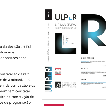
0
 da decisão artificial
utónomas,
er padrões ético-
onstatação da raiz
de de a mimetizar. Com
igem da compaixão e os
ermitem constatar
ico da construção de
sos de programação