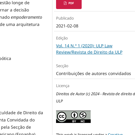
 estão longe de
PDF
rnar a decisão
ignado
empoderamento
Publicado
 de uma arquitetura
2021-02-08
Edição
Vol. 14 N.º 1 (2020): ULP Law
Review/Revista de Direito da ULP
bótica
Secção
Contribuições de autores convidados
Licença
Direitos de Autor (c) 2024 - Revista de direito 
ULP
aculdade de Direito da
unta Convidada do
l pela Secção de
ericano (Espanha).
This work is licensed under a
Creative