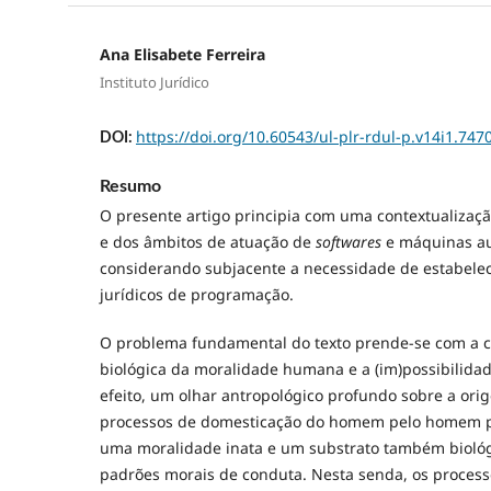
Ana Elisabete Ferreira
Instituto Jurídico
https://doi.org/10.60543/ul-plr-rdul-p.v14i1.747
DOI:
Resumo
O presente artigo principia com uma contextualização
e dos âmbitos de atuação de
softwares
e máquinas a
considerando subjacente a necessidade de estabelec
jurídicos de programação.
O problema fundamental do texto prende-se com a c
biológica da moralidade humana e a (im)possibilida
efeito, um olhar antropológico profundo sobre a or
processos de domesticação do homem pelo homem p
uma moralidade inata e um substrato também biológ
padrões morais de conduta. Nesta senda, os proces