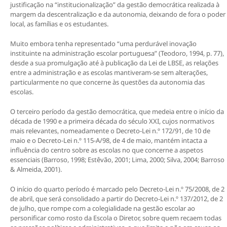
justificação na “institucionalização” da gestão democrática realizada à
margem da descentralização e da autonomia, deixando de fora o poder
local, as famílias e os estudantes.
Muito embora tenha representado “uma perdurável inovação
instituinte na administração escolar portuguesa” (Teodoro, 1994, p. 77),
desde a sua promulgação até à publicação da Lei de LBSE, as relações
entre a administração e as escolas mantiveram-se sem alterações,
particularmente no que concerne às questões da autonomia das
escolas.
O terceiro período da gestão democrática, que medeia entre o início da
década de 1990 e a primeira década do século XXI, cujos normativos
mais relevantes, nomeadamente o Decreto-Lei n.º 172/91, de 10 de
maio e o Decreto-Lei n.º 115-A/98, de 4 de maio, mantém intacta a
influência do centro sobre as escolas no que concerne a aspetos
essenciais (Barroso, 1998; Estêvão, 2001; Lima, 2000; Silva, 2004; Barroso
& Almeida, 2001).
O início do quarto período é marcado pelo Decreto-Lei n.º 75/2008, de 2
de abril, que será consolidado a partir do Decreto-Lei n.º 137/2012, de 2
de julho, que rompe com a colegialidade na gestão escolar ao
personificar como rosto da Escola o Diretor, sobre quem recaem todas