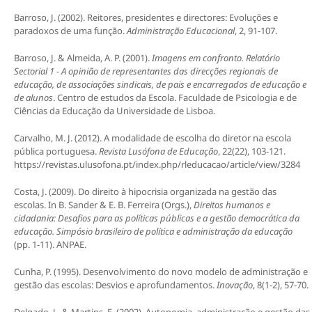
Barroso, J. (2002). Reitores, presidentes e directores: Evoluções e
paradoxos de uma função.
Administração Educacional
, 2, 91-107.
Barroso, J. & Almeida, A. P. (2001).
Imagens em confronto. Relatório
Sectorial 1 - A opinião de representantes das direcções regionais de
educação, de associações sindicais, de pais e encarregados de educação e
de alunos
. Centro de estudos da Escola. Faculdade de Psicologia e de
Ciências da Educação da Universidade de Lisboa.
Carvalho, M. J. (2012). A modalidade de escolha do diretor na escola
pública portuguesa.
Revista Lusófona de Educação
, 22(22), 103-121.
https://revistas.ulusofona.pt/index.php/rleducacao/article/view/3284
Costa, J. (2009). Do direito à hipocrisia organizada na gestão das
escolas. In B. Sander & E. B. Ferreira (Orgs.),
Direitos humanos e
cidadania: Desafios para as políticas públicas e a gestão democrática da
educação. Simpósio brasileiro de política e administração da educação
(pp. 1-11). ANPAE.
Cunha, P. (1995). Desenvolvimento do novo modelo de administração e
gestão das escolas: Desvios e aprofundamentos.
Inovação
, 8(1-2), 57-70.