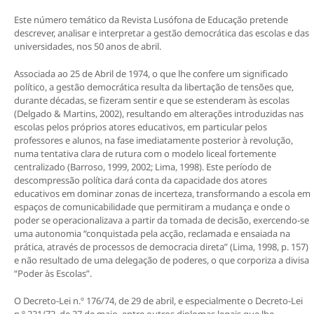
Este número temático da Revista Lusófona de Educação pretende
descrever, analisar e interpretar a gestão democrática das escolas e das
universidades, nos 50 anos de abril.
Associada ao 25 de Abril de 1974, o que lhe confere um significado
político, a gestão democrática resulta da libertação de tensões que,
durante décadas, se fizeram sentir e que se estenderam às escolas
(Delgado & Martins, 2002), resultando em alterações introduzidas nas
escolas pelos próprios atores educativos, em particular pelos
professores e alunos, na fase imediatamente posterior à revolução,
numa tentativa clara de rutura com o modelo liceal fortemente
centralizado (Barroso, 1999, 2002; Lima, 1998). Este período de
descompressão política dará conta da capacidade dos atores
educativos em dominar zonas de incerteza, transformando a escola em
espaços de comunicabilidade que permitiram a mudança e onde o
poder se operacionalizava a partir da tomada de decisão, exercendo-se
uma autonomia “conquistada pela acção, reclamada e ensaiada na
prática, através de processos de democracia direta” (Lima, 1998, p. 157)
e não resultado de uma delegação de poderes, o que corporiza a divisa
“Poder às Escolas”.
O Decreto-Lei n.º 176/74, de 29 de abril, e especialmente o Decreto-Lei