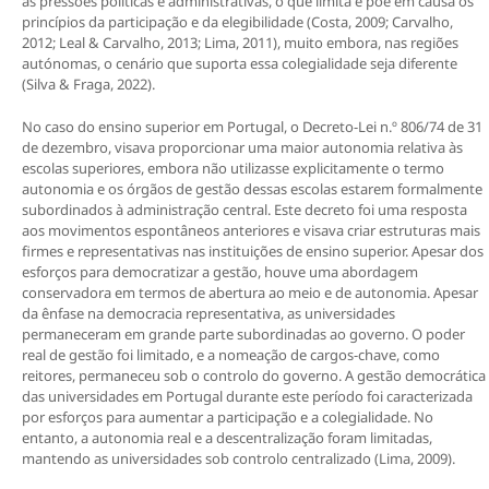
as pressões políticas e administrativas, o que limita e põe em causa os
princípios da participação e da elegibilidade (Costa, 2009; Carvalho,
2012; Leal & Carvalho, 2013; Lima, 2011), muito embora, nas regiões
autónomas, o cenário que suporta essa colegialidade seja diferente
(Silva & Fraga, 2022).
No caso do ensino superior em Portugal, o Decreto-Lei n.º 806/74 de 31
de dezembro, visava proporcionar uma maior autonomia relativa às
escolas superiores, embora não utilizasse explicitamente o termo
autonomia e os órgãos de gestão dessas escolas estarem formalmente
subordinados à administração central. Este decreto foi uma resposta
aos movimentos espontâneos anteriores e visava criar estruturas mais
firmes e representativas nas instituições de ensino superior. Apesar dos
esforços para democratizar a gestão, houve uma abordagem
conservadora em termos de abertura ao meio e de autonomia. Apesar
da ênfase na democracia representativa, as universidades
permaneceram em grande parte subordinadas ao governo. O poder
real de gestão foi limitado, e a nomeação de cargos-chave, como
reitores, permaneceu sob o controlo do governo. A gestão democrática
das universidades em Portugal durante este período foi caracterizada
por esforços para aumentar a participação e a colegialidade. No
entanto, a autonomia real e a descentralização foram limitadas,
mantendo as universidades sob controlo centralizado (Lima, 2009).