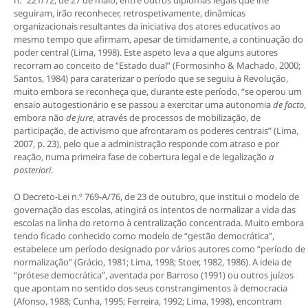
n.º 221/72, de 27 de maio, entre outros diplomas legais que lhe
seguiram, irão reconhecer, retrospetivamente, dinâmicas
organizacionais resultantes da iniciativa dos atores educativos ao
mesmo tempo que afirmam, apesar de timidamente, a continuação do
poder central (Lima, 1998). Este aspeto leva a que alguns autores
recorram ao conceito de “Estado dual” (Formosinho & Machado, 2000;
Santos, 1984) para caraterizar o período que se seguiu à Revolução,
muito embora se reconheça que, durante este período, “se operou um
ensaio autogestionário e se passou a exercitar uma autonomia
de facto
,
embora não
de jure
, através de processos de mobilização, de
participação, de activismo que afrontaram os poderes centrais” (Lima,
2007, p. 23), pelo que a administração responde com atraso e por
reação, numa primeira fase de cobertura legal e de legalização
a
posteriori
.
O Decreto-Lei n.º 769-A/76, de 23 de outubro, que institui o modelo de
governação das escolas, atingirá os intentos de normalizar a vida das
escolas na linha do retorno à centralização concentrada. Muito embora
tendo ficado conhecido como modelo de “gestão democrática”,
estabelece um período designado por vários autores como “período de
normalização” (Grácio, 1981; Lima, 1998; Stoer, 1982, 1986). A ideia de
“prótese democrática”, aventada por Barroso (1991) ou outros juízos
que apontam no sentido dos seus constrangimentos à democracia
(Afonso, 1988; Cunha, 1995; Ferreira, 1992; Lima, 1998), encontram