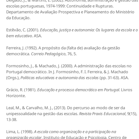
Delgado, J., & Martins, E. (2002). Autonomia, administração e gestão das
escolas portuguesas, 1974-1999: Continuidade e Rupturas.
Departamento de Avaliação Prospectiva e Planeamento do Ministério
da Educação.
Estêvão, C. (2001).
Educação, justiça e autonomia: Os lugares da escola e o
bem educativo
. ASA.
Ferreira, J. (1992). A propósito da (falta de) avaliação da gestão
democrática.
Correio Pedagógico
, 76, 5.
Formosinho, J., & Machado, J. (2000). A administração das escolas no
Portugal democrático. In J. Formosinho, F. I. Ferreira, & J. Machado
(Orgs.),
Políticas educativas e autonomia das escolas
(pp. 31-63). ASA.
Grácio, R. (1981).
Educação e processo democrático em Portugal
. Livros
Horizonte.
Leal, M., & Carvalho, M. J., (2013). Do percurso ao modo de ser da
unipessoalidade na gestão das escolas.
Revista Praxis Educacional
, 9(15),
13-38.
Lima, L. (1998).
A escola como organização e a participação na
organização escolar
. Instituto de Educação e Psicologia, Centro de