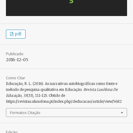
pdf
Publicado
2016-12-05
Como Citar
Educação, R. L. (2016). As narrativas autobiográficas como fonte e
método de pesquisa qualitativa em Educação.
Revista Lusófona De
Educação
,
33
(33), 111-125. Obtido de
https://revistas.ulusofona.pt/index.php/rleducacao/article/view/5682
Formatos Citação
Edição