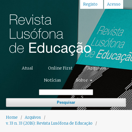
Registo
Acesso
Atual
Online First
Arquivos
Notícias
Sobre
Pesquisar
Home
/
Arquivos
/
v. 33 n. 33 (2016): Revista Lusófona de Educação
/