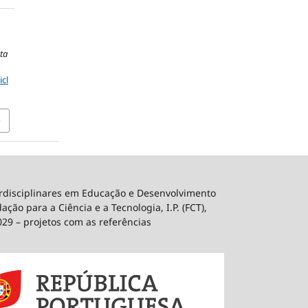
ta
icl
erdisciplinares em Educação e Desenvolvimento
ão para a Ciência e a Tecnologia, I.P. (FCT),
029 – projetos com as referências