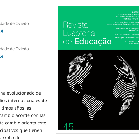
idade de Oviedo
o)
idade de Oviedo
o)
s ha evolucionado de
dios internacionales de
ltimos años las
cambio acorde con las
ste cambio orienta este
cipativos que tienen
arrollo de