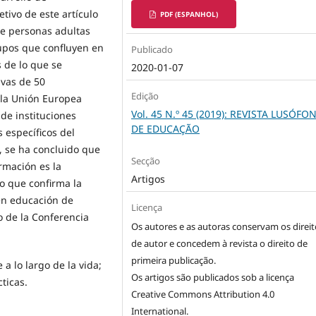
tivo de este artículo
PDF (ESPANHOL)
de personas adultas
upos que confluyen en
Publicado
s de lo que se
2020-01-07
ivas de 50
Edição
 la Unión Europea
Vol. 45 N.º 45 (2019): REVISTA LUSÓFO
 de instituciones
DE EDUCAÇÃO
 específicos del
s, se ha concluido que
Secção
rmación es la
Artigos
lo que confirma la
en educación de
Licença
o de la Conferencia
Os autores e as autoras conservam os direit
de autor e concedem à revista o direito de
primeira publicação.
 lo largo de la vida;
Os artigos são publicados sob a licença
ticas.
Creative Commons Attribution 4.0
International
.