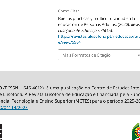
Como Citar
Buenas prácticas y multiculturalidad en la
educación de Personas Adultas. (2020).
Revis
Lusófona de Educação
,
45
(45).
https://revistas.ulusofona.pt/rleducacao/art
e/view/6984
Mais Formatos de Citação
0 /E ISSN: 1646-401X) é uma publicação do Centro de Estudos Int
 Lusófona. A Revista Lusófona de Educação é financiada pela Fundaç
ência, Tecnologia e Ensino Superior (MCTES) para o período 2025-2
D/04114/2025