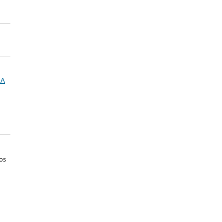
NA
os