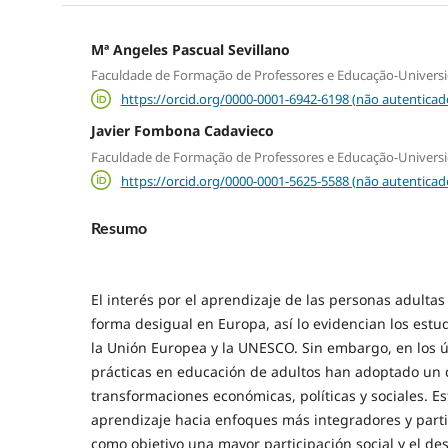
Mª Angeles Pascual Sevillano
Faculdade de Formação de Professores e Educação-Univers
https://orcid.org/0000-0001-6942-6198 (não autenticad
Javier Fombona Cadavieco
Faculdade de Formação de Professores e Educação-Univers
https://orcid.org/0000-0001-5625-5588 (não autenticad
Resumo
El interés por el aprendizaje de las personas adulta
forma desigual en Europa, así lo evidencian los estu
la Unión Europea y la UNESCO. Sin embargo, en los ú
prácticas en educación de adultos han adoptado un 
transformaciones económicas, políticas y sociales. E
aprendizaje hacia enfoques más integradores y parti
como objetivo una mayor participación social y el des