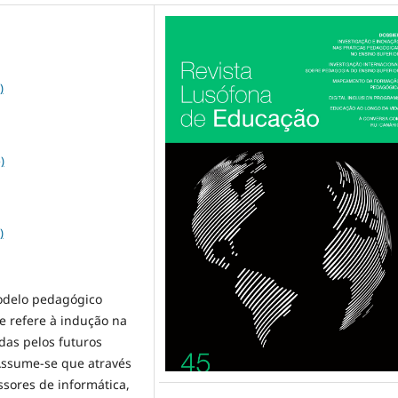
)
)
)
modelo pedagógico
e refere à indução na
das pelos futuros
Assume-se que através
ssores de informática,