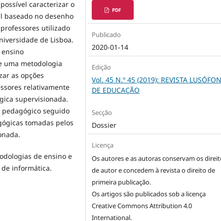
possível caracterizar o
PDF
nal baseado no desenho
professores utilizado
Publicado
niversidade de Lisboa.
2020-01-14
e ensino
de uma metodologia
Edição
izar as opções
Vol. 45 N.º 45 (2019): REVISTA LUSÓFO
essores relativamente
DE EDUCAÇÃO
ica supervisionada.
lo pedagógico seguido
Secção
agógicas tomadas pelos
Dossier
onada.
Licença
todologias de ensino e
Os autores e as autoras conservam os direit
de informática.
de autor e concedem à revista o direito de
primeira publicação.
Os artigos são publicados sob a licença
Creative Commons Attribution 4.0
International
.