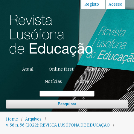
Registo
Acesso
Atual
Online First
Arquivos
Notícias
Sobre
Pesquisar
Home
/
Arquivos
/
v. 56 n. 56 (2022): REVISTA LUSÓFONA DE EDUCAÇÃO
/