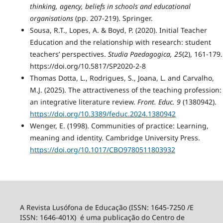
thinking, agency, beliefs in schools and educational
organisations
(pp. 207-219). Springer.
Sousa, R.T., Lopes, A. & Boyd, P. (2020). Initial Teacher
Education and the relationship with research: student
teachers’ perspectives.
Studia Paedagogica, 25
(2), 161-179.
https://doi.org/10.5817/SP2020-2-8
Thomas Dotta, L., Rodrigues, S., Joana, L. and Carvalho,
M.J. (2025). The attractiveness of the teaching profession:
an integrative literature review.
Front. Educ. 9
(1380942).
https://doi.org/10.3389/feduc.2024.1380942
Wenger, E. (1998). Communities of practice: Learning,
meaning and identity. Cambridge University Press.
https://doi.org/10.1017/CBO9780511803932
A Revista Lusófona de Educação (ISSN: 1645-7250 /E
ISSN: 1646-401X) é uma publicação do Centro de