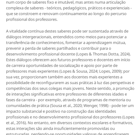
num corpo de saberes fixo e imutável, mas antes numa articulação
complexa de saberes - teóricos, pedagógicos, práticos e experienciais -
que se constroem e renovam continuamente ao longo do percurso
profissional dos professores.
A vitalidade contínua destes saberes pode ser sustentada através de
diálogos intergeracionais, entendidos como meios para potenciar a
transferência de conhecimentos, fomentar a aprendizagem mútua,
prevenir a perda de saberes partilhados e contribuir para o
desenvolvimento profissional docente (Lopes & Thomas Dotta, 2024).
Estes diálogos oferecem aos futuros professores e docentes em início
de carreira oportunidades de socialização e apoio por parte de
professores mais experientes (Lopes & Sousa, 2024; Lopes, 2009); por
sua vez, proporcionam também aos docentes mais experientes a
possibilidade de reconfigurarem as suas práticas à luz das perspetivas e
competências dos seus colegas mais jovens. Neste sentido, a promoção
de interações significativas entre professores de diferentes idades e
fases da carreira - por exemplo, através de programas de mentoria ou
comunidades de prática (Sousa et al., 2020; Wenger, 1998) - pode ter um
impacto substancial e positivo na construção das identidades
profissionais e no desenvolvimento profissional dos professores (Lopes
et al., 2016). No entanto, em diversos contextos escolares e formativos,
estas interações são ainda insuficientemente promovidas ou
estruturadas, perdendo-se oportunidades valiosas de aprendizagem