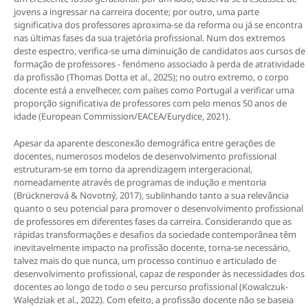
jovens a ingressar na carreira docente; por outro, uma parte
significativa dos professores aproxima-se da reforma ou já se encontra
nas últimas fases da sua trajetória profissional. Num dos extremos
deste espectro, verifica-se uma diminuição de candidatos aos cursos de
formação de professores - fenómeno associado à perda de atratividade
da profissão (Thomas Dotta et al., 2025); no outro extremo, o corpo
docente está a envelhecer, com países como Portugal a verificar uma
proporção significativa de professores com pelo menos 50 anos de
idade (European Commission/EACEA/Eurydice, 2021).
Apesar da aparente desconexão demográfica entre gerações de
docentes, numerosos modelos de desenvolvimento profissional
estruturam-se em torno da aprendizagem intergeracional,
nomeadamente através de programas de indução e mentoria
(Brücknerová & Novotný, 2017), sublinhando tanto a sua relevância
quanto o seu potencial para promover o desenvolvimento profissional
de professores em diferentes fases da carreira. Considerando que as
rápidas transformações e desafios da sociedade contemporânea têm
inevitavelmente impacto na profissão docente, torna-se necessário,
talvez mais do que nunca, um processo contínuo e articulado de
desenvolvimento profissional, capaz de responder às necessidades dos
docentes ao longo de todo o seu percurso profissional (Kowalczuk-
Walędziak et al., 2022). Com efeito, a profissão docente não se baseia