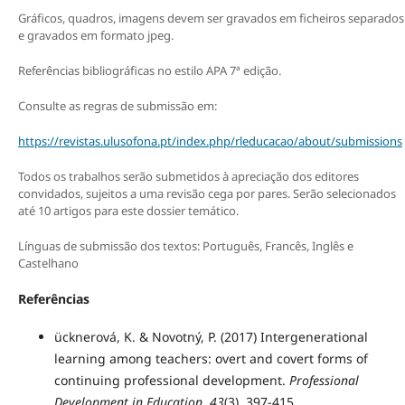
Gráficos, quadros, imagens devem ser gravados em ficheiros separados
e gravados em formato jpeg.
Referências bibliográficas no estilo APA 7ª edição.
Consulte as regras de submissão em:
https://revistas.ulusofona.pt/index.php/rleducacao/about/submissions
Todos os trabalhos serão submetidos à apreciação dos editores
convidados, sujeitos a uma revisão cega por pares. Serão selecionados
até 10 artigos para este dossier temático.
Línguas de submissão dos textos: Português, Francês, Inglês e
Castelhano
Referências
ücknerová, K. & Novotný, P. (2017) Intergenerational
learning among teachers: overt and covert forms of
continuing professional development.
Professional
Development in Education, 43
(3), 397-415,