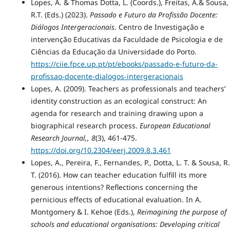
Lopes, A. & Thomas Dotta, L. (Coords.), Freitas, A.& Sousa,
R.T. (Eds.) (2023).
Passado e Futuro da Profissão Docente:
Diálogos Intergeracionais
. Centro de Investigação e
intervenção Educativas da Faculdade de Psicologia e de
Ciências da Educação da Universidade do Porto.
https://ciie.fpce.up.pt/pt/ebooks/passado-e-futuro-da-
profissao-docente-dialogos-intergeracionais
Lopes, A. (2009). Teachers as professionals and teachers’
identity construction as an ecological construct: An
agenda for research and training drawing upon a
biographical research process.
European Educational
Research Journal,, 8
(3), 461-475.
https://doi.org/10.2304/eerj.2009.8.3.461
Lopes, A., Pereira, F., Fernandes, P., Dotta, L. T. & Sousa, R.
T. (2016). How can teacher education fulfill its more
generous intentions? Reflections concerning the
pernicious effects of educational evaluation. In A.
Montgomery & I. Kehoe (Eds.),
Reimagining the purpose of
schools and educational organisations: Developing critical