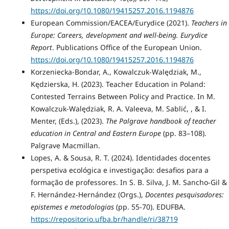
https://doi.org/10.1080/19415257.2016.1194876
European Commission/EACEA/Eurydice (2021).
Teachers in
Europe: Careers, development and well-being. Eurydice
Report
. Publications Office of the European Union.
https://doi.org/10.1080/19415257.2016.1194876
Korzeniecka-Bondar, A., Kowalczuk-Walędziak, M.,
Kędzierska, H. (2023). Teacher Education in Poland:
Contested Terrains Between Policy and Practice. In M.
Kowalczuk-Walędziak, R. A. Valeeva, M. Sablić, , & I.
Menter, (Eds.), (2023).
The Palgrave handbook of teacher
education in Central and Eastern Europe
(pp. 83–108).
Palgrave Macmillan.
Lopes, A. & Sousa, R. T. (2024). Identidades docentes
perspetiva ecológica e investigação: desafios para a
formação de professores. In S. B. Silva, J. M. Sancho-Gil &
F. Hernández-Hernández (Orgs.),
Docentes pesquisadores:
epistemes e metodologias
(pp. 55-70). EDUFBA.
https://repositorio.ufba.br/handle/ri/38719