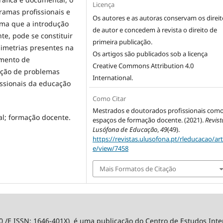
Licença
ramas profissionais e
Os autores e as autoras conservam os direit
irma que a introdução
de autor e concedem à revista o direito de
te, pode se constituir
primeira publicação.
imetrias presentes na
Os artigos são publicados sob a licença
imento de
Creative Commons Attribution 4.0
lução de problemas
International
.
issionais da educação
Como Citar
Mestrados e doutorados profissionais com
al; formação docente.
espaços de formação docente. (2021).
Revist
Lusófona de Educação
,
49
(49).
https://revistas.ulusofona.pt/rleducacao/art
e/view/7458
Mais Formatos de Citação
0 /E ISSN: 1646-401X) é uma publicação do Centro de Estudos Int