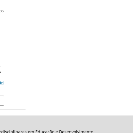
os
o
a
icl
erdisciplinares em Educação e Desenvolvimento