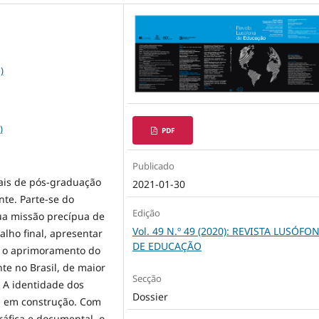
)
)
PDF
Publicado
nais de pós-graduação
2021-01-30
te. Parte-se do
Edição
ua missão precípua de
Vol. 49 N.º 49 (2020): REVISTA LUSÓFO
alho final, apresentar
DE EDUCAÇÃO
a o aprimoramento do
te no Brasil, de maior
Secção
 A identidade dos
Dossier
a, em construção. Com
ráfica e documental, o