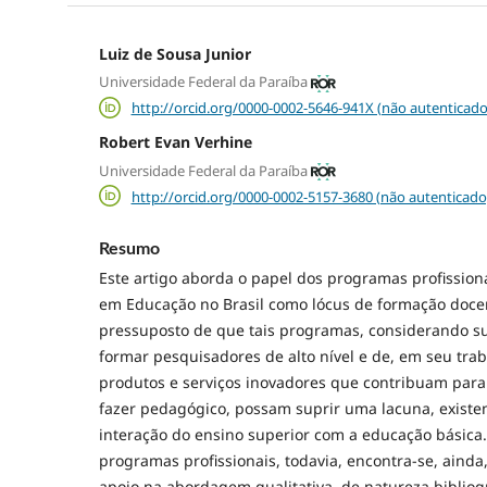
Luiz de Sousa Junior
Universidade Federal da Paraíba
http://orcid.org/0000-0002-5646-941X (não autenticado
Robert Evan Verhine
Universidade Federal da Paraíba
http://orcid.org/0000-0002-5157-3680 (não autenticado
Resumo
Este artigo aborda o papel dos programas profissio
em Educação no Brasil como lócus de formação docen
pressuposto de que tais programas, considerando s
formar pesquisadores de alto nível e de, em seu trab
produtos e serviços inovadores que contribuam par
fazer pedagógico, possam suprir uma lacuna, existen
interação do ensino superior com a educação básica.
programas profissionais, todavia, encontra-se, aind
apoio na abordagem qualitativa, de natureza bibliog