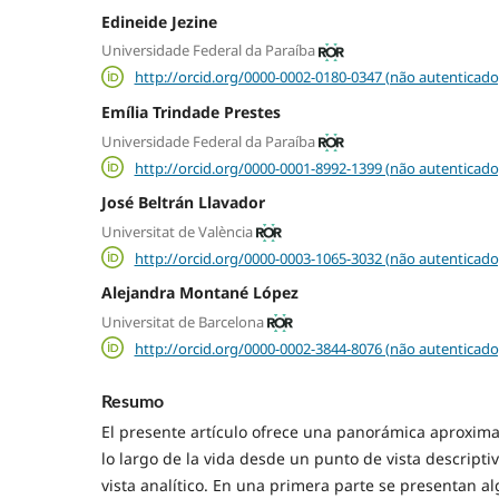
Edineide Jezine
Universidade Federal da Paraíba
http://orcid.org/0000-0002-0180-0347 (não autenticado
Emília Trindade Prestes
Universidade Federal da Paraíba
http://orcid.org/0000-0001-8992-1399 (não autenticado
José Beltrán Llavador
Universitat de València
http://orcid.org/0000-0003-1065-3032 (não autenticado
Alejandra Montané López
Universitat de Barcelona
http://orcid.org/0000-0002-3844-8076 (não autenticado
Resumo
El presente artículo ofrece una panorámica aproxima
lo largo de la vida desde un punto de vista descript
vista analítico. En una primera parte se presentan al