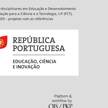
erdisciplinares em Educação e Desenvolvimento
ão para a Ciência e a Tecnologia, I.P. (FCT),
029 – projetos com as referências