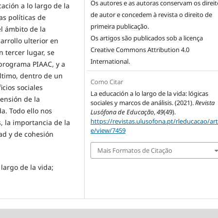
Os autores e as autoras conservam os direit
ación a lo largo de la
de autor e concedem à revista o direito de
s políticas de
primeira publicação.
el ámbito de la
Os artigos são publicados sob a licença
rrollo ulterior en
Creative Commons Attribution 4.0
n tercer lugar, se
International
.
 programa PIAAC, y a
ltimo, dentro de un
Como Citar
icios sociales
La educación a lo largo de la vida: lógicas
tensión de la
sociales y marcos de análisis. (2021).
Revista
da. Todo ello nos
Lusófona de Educação
,
49
(49).
https://revistas.ulusofona.pt/rleducacao/art
, la importancia de la
e/view/7459
dad y de cohesión
Mais Formatos de Citação
largo de la vida;