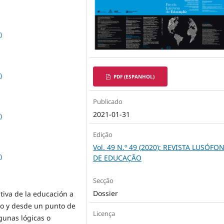
)
)
PDF (ESPANHOL)
Publicado
2021-01-31
)
Edição
Vol. 49 N.º 49 (2020): REVISTA LUSÓFO
)
DE EDUCAÇÃO
Secção
Dossier
tiva de la educación a
ivo y desde un punto de
Licença
gunas lógicas o