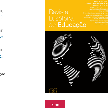
HT)
o)
HT)
o)
HT)
o)
ção
PDF