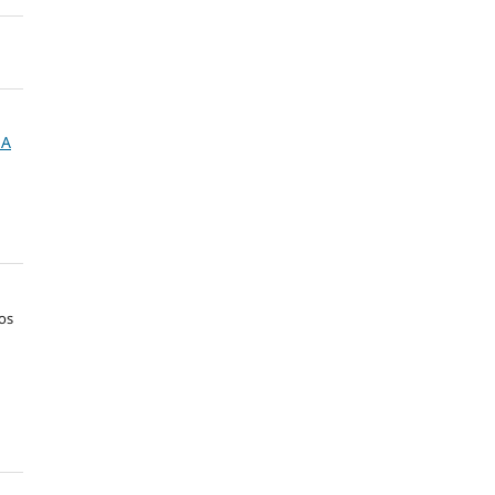
NA
os