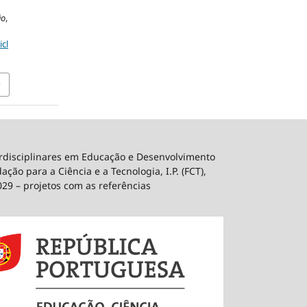
ão
,
icl
erdisciplinares em Educação e Desenvolvimento
ão para a Ciência e a Tecnologia, I.P. (FCT),
029 – projetos com as referências