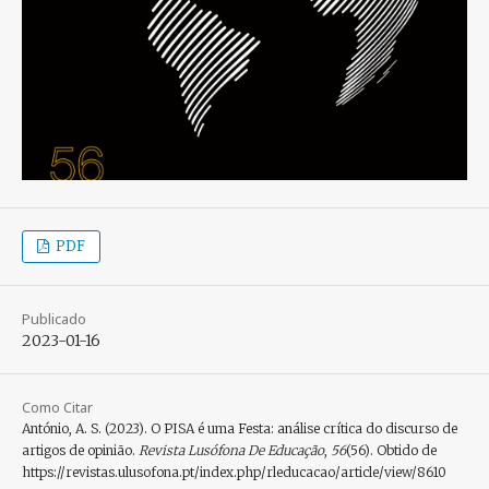
PDF
Publicado
2023-01-16
Como Citar
António, A. S. (2023). O PISA é uma Festa: análise crítica do discurso de
artigos de opinião.
Revista Lusófona De Educação
,
56
(56). Obtido de
https://revistas.ulusofona.pt/index.php/rleducacao/article/view/8610