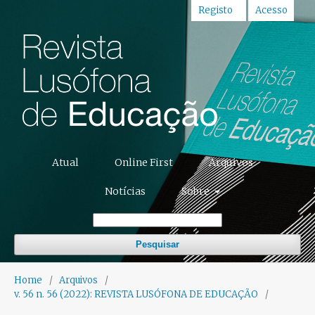
Registo
Acesso
Atual
Online First
Arquivos
Notícias
Sobre
Pesquisar
Home
/
Arquivos
/
v. 56 n. 56 (2022): REVISTA LUSÓFONA DE EDUCAÇÃO
/