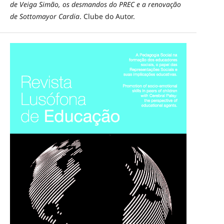
de Veiga Simão, os desmandos do PREC e a renovação
de Sottomayor Cardia
. Clube do Autor.