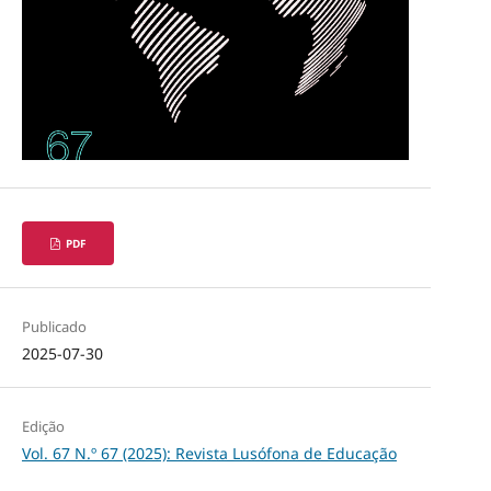
PDF
Publicado
2025-07-30
Edição
Vol. 67 N.º 67 (2025): Revista Lusófona de Educação