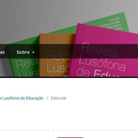
ias
Sobre
sta Lusófona de Educação
/
Editorial