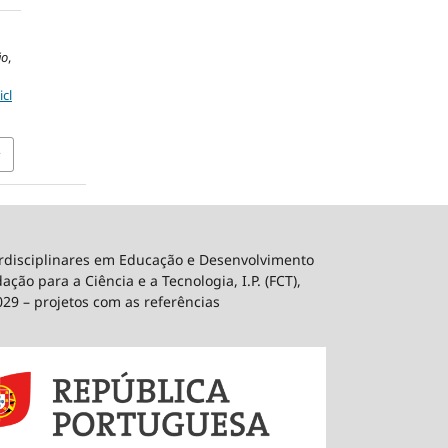
ão
,
icl
erdisciplinares em Educação e Desenvolvimento
ão para a Ciência e a Tecnologia, I.P. (FCT),
029 – projetos com as referências