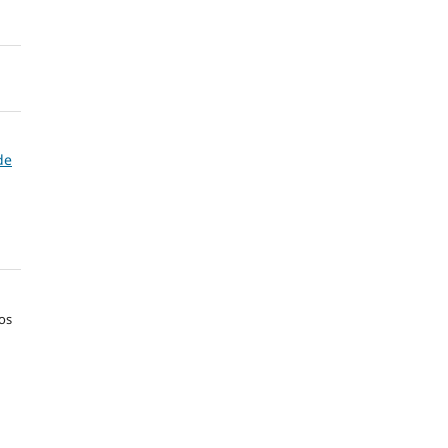
de
os