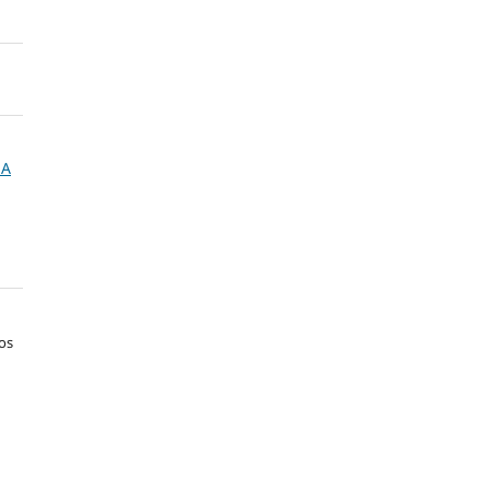
NA
os