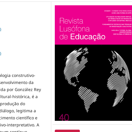
)
)
logia construtivo-
esenvolvimento da
vida por González Rey
tural-histórica, é a
a produção do
álogo, legitima a
imento científico e
o-interpretativo. A
e num contínuo