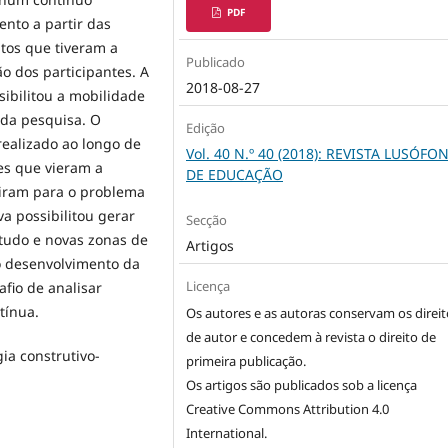
PDF
nto a partir das
tos que tiveram a
Publicado
o dos participantes. A
2018-08-27
sibilitou a mobilidade
 da pesquisa. O
Edição
realizado ao longo de
Vol. 40 N.º 40 (2018): REVISTA LUSÓFO
es que vieram a
DE EDUCAÇÃO
miram para o problema
va possibilitou gerar
Secção
tudo e novas zonas de
Artigos
o desenvolvimento da
Licença
fio de analisar
tínua.
Os autores e as autoras conservam os direit
de autor e concedem à revista o direito de
ia construtivo-
primeira publicação.
Os artigos são publicados sob a licença
Creative Commons Attribution 4.0
International
.