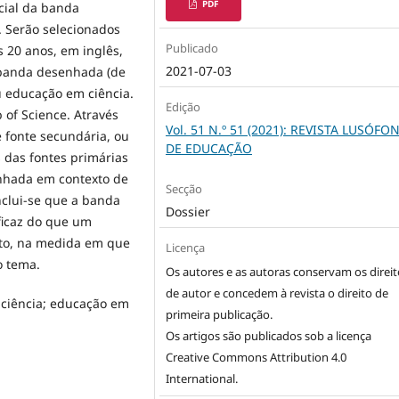
PDF
cial da banda
 Serão selecionados
Publicado
s 20 anos, em inglês,
2021-07-03
a banda desenhada (de
u educação em ciência.
Edição
 of Science. Através
Vol. 51 N.º 51 (2021): REVISTA LUSÓFO
e fonte secundária, ou
DE EDUCAÇÃO
 das fontes primárias
nhada em contexto de
Secção
clui-se que a banda
Dossier
eficaz do que um
nto, na medida em que
Licença
o tema.
Os autores e as autoras conservam os direit
de autor e concedem à revista o direito de
ciência; educação em
primeira publicação.
Os artigos são publicados sob a licença
Creative Commons Attribution 4.0
International
.