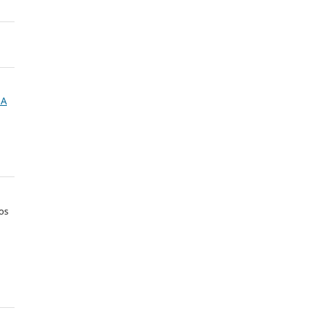
NA
os