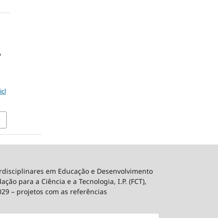
o
icl
erdisciplinares em Educação e Desenvolvimento
ão para a Ciência e a Tecnologia, I.P. (FCT),
029 – projetos com as referências