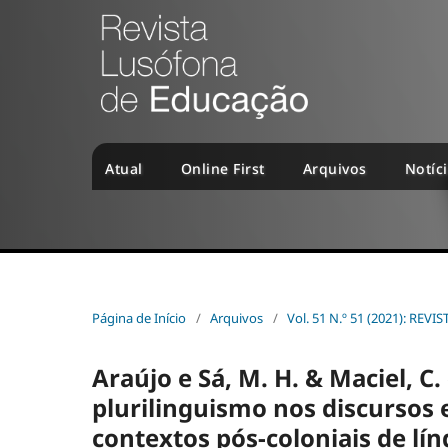
Atual
Online First
Arquivos
Notíc
Página de Início
/
Arquivos
/
Vol. 51 N.º 51 (2021): R
Araújo e Sá, M. H. & Maciel, C.
plurilinguismo nos discursos
contextos pós-coloniais de lí