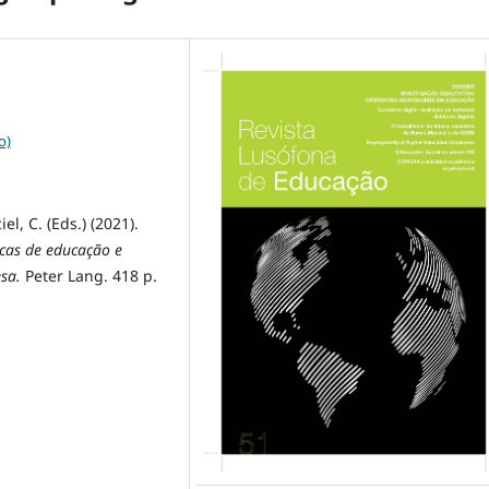
o)
l, C. (Eds.) (2021).
icas de educação e
esa.
Peter Lang. 418 p.