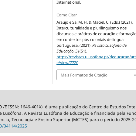
International
.
Como Citar
Araújo e Sá, M. H. & Maciel, C. (Eds.) (2021).
Interculturalidade e plurilinguismo nos
discursos e práticas de educação e formaçã
em contextos pós-coloniais de língua
portuguesa. (2021).
Revista Lusófona de
Educação
,
51
(51).
https://revistas.ulusofona.pt/rleducacao/art
e/view/7720
Mais Formatos de Citação
0 /E ISSN: 1646-401X) é uma publicação do Centro de Estudos Int
 Lusófona. A Revista Lusófona de Educação é financiada pela Fundaç
ência, Tecnologia e Ensino Superior (MCTES) para o período 2025-2
D/04114/2025