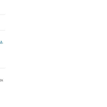
NA
os