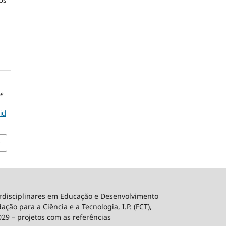
os
de
icl
erdisciplinares em Educação e Desenvolvimento
ão para a Ciência e a Tecnologia, I.P. (FCT),
029 – projetos com as referências