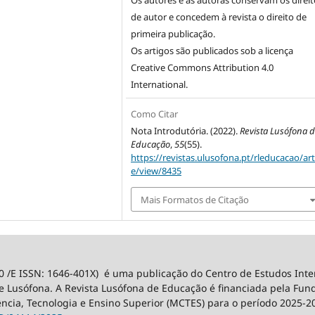
Os autores e as autoras conservam os direit
de autor e concedem à revista o direito de
primeira publicação.
Os artigos são publicados sob a licença
Creative Commons Attribution 4.0
International
.
Como Citar
Nota Introdutória. (2022).
Revista Lusófona 
Educação
,
55
(55).
https://revistas.ulusofona.pt/rleducacao/art
e/view/8435
Mais Formatos de Citação
0 /E ISSN: 1646-401X) é uma publicação do Centro de Estudos Int
 Lusófona. A Revista Lusófona de Educação é financiada pela Fundaç
ência, Tecnologia e Ensino Superior (MCTES) para o período 2025-2