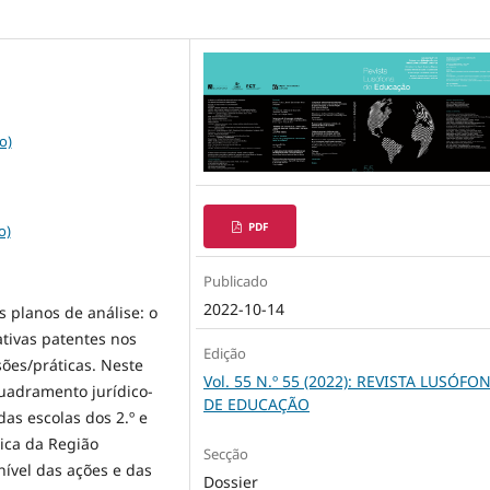
o)
PDF
o)
Publicado
2022-10-14
s planos de análise: o
ativas patentes nos
Edição
sões/práticas. Neste
Vol. 55 N.º 55 (2022): REVISTA LUSÓFO
uadramento jurídico-
DE EDUCAÇÃO
as escolas dos 2.º e
lica da Região
Secção
nível das ações e das
Dossier