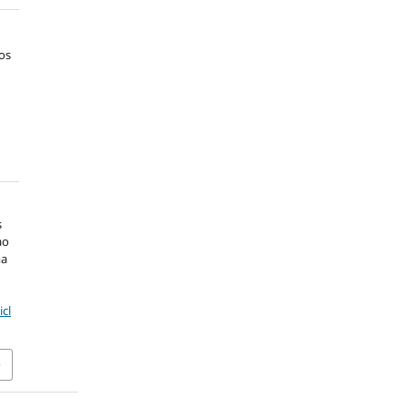
os
s
ao
ma
icl