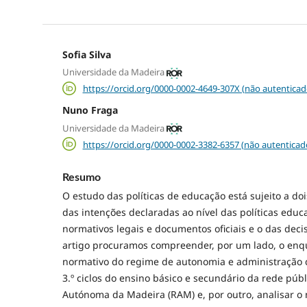
Sofia Silva
Universidade da Madeira
https://orcid.org/0000-0002-4649-307X (não autenticad
Nuno Fraga
Universidade da Madeira
https://orcid.org/0000-0002-3382-6357 (não autenticad
Resumo
O estudo das políticas de educação está sujeito a doi
das intenções declaradas ao nível das políticas educ
normativos legais e documentos oficiais e o das deci
artigo procuramos compreender, por um lado, o enq
normativo do regime de autonomia e administração d
3.º ciclos do ensino básico e secundário da rede púb
Autónoma da Madeira (RAM) e, por outro, analisar o 