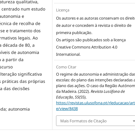
tureza qualitativa,
a, centrado num estudo
Licença
 autonomia e
Os autores e as autoras conservam os direit
écnica de recolha de
de autor e concedem à revista o direito de
ise e tratamento dos
primeira publicação.
rmativos legais. Ao
Os artigos são publicados sob a licença
a década de 80, a
Creative Commons Attribution 4.0
níveis de autonomia
International
.
 a partir da
scurso
Como Citar
teração significativa
O regime de autonomia e administração da
escolas: do plano das intenções declaradas 
s práticas das próprias
plano das ações. O caso da Região Autóno
ca das decisões
da Madeira. (2022).
Revista Lusófona de
Educação
,
55
(55).
https://revistas.ulusofona.pt/rleducacao/art
e/view/8438
tada; autonomia
Mais Formatos de Citação