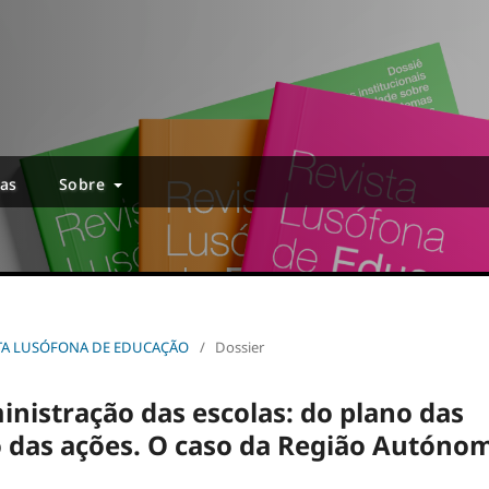
ias
Sobre
EVISTA LUSÓFONA DE EDUCAÇÃO
/
Dossier
nistração das escolas: do plano das
o das ações. O caso da Região Autóno